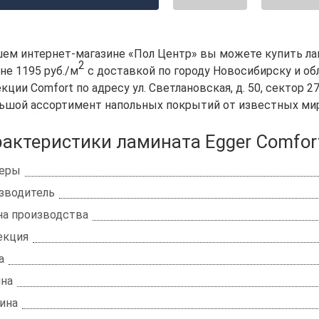
шем интернет-магазине «Пол Центр» вы можете купить лам
2
не 1195 руб./м
с доставкой по городу Новосибирску и об
кции Comfort по адресу ул. Светлановская, д. 50, сектор 2
льшой ассортимент напольных покрытий от известных ми
актеристики ламината Egger Comfor
еры
зводитель
на производства
екция
а
на
ина