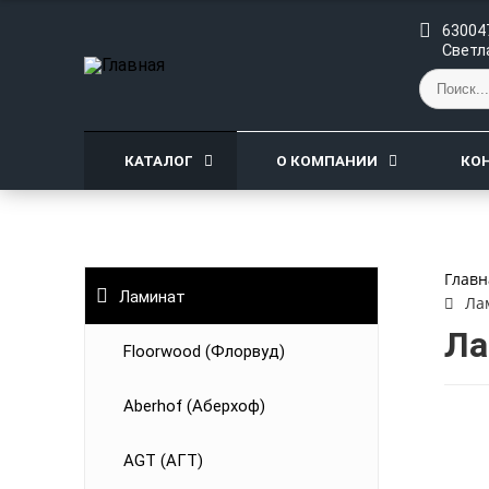
630047
Светл
КАТАЛОГ
О КОМПАНИИ
КО
Главн
Ламинат
Ла
Ла
Floorwood (Флорвуд)
Aberhof (Аберхоф)
AGT (АГТ)