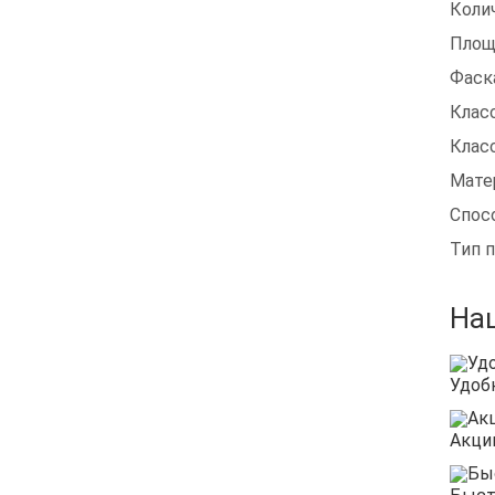
Коли
Площ
Фаск
Клас
Клас
Мате
Спос
Тип 
На
Удоб
Акци