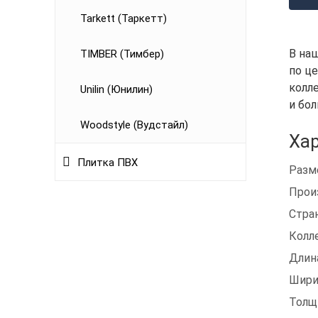
Tarkett (Таркетт)
В на
TIMBER (Тимбер)
по це
колле
Unilin (Юнилин)
и бо
Woodstyle (Вудстайл)
Хар
Плитка ПВХ
Разм
Прои
Стра
Колл
Длин
Шири
Толщ