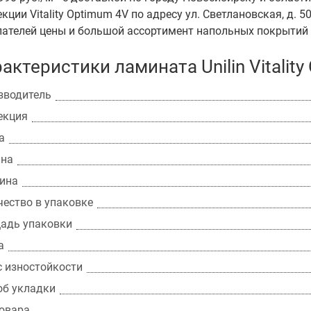
кции Vitality Optimum 4V по адресу ул. Светлановская, д. 50
пателей цены и большой ассортимент напольных покрытий 
актеристики ламината Unilin Vitalit
зводитель
екция
а
на
ина
чество в упаковке
адь упаковки
а
с изностойкости
об укладки
товара