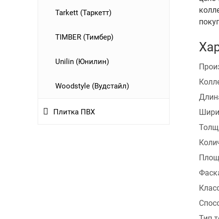
колле
Tarkett (Таркетт)
поку
TIMBER (Тимбер)
Хар
Unilin (Юнилин)
Прои
Колл
Woodstyle (Вудстайл)
Длин
Плитка ПВХ
Шири
Толщ
Коли
Площ
Фаск
Клас
Спос
Тип 