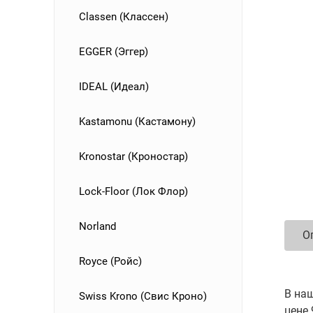
Classen (Классен)
EGGER (Эггер)
IDEAL (Идеал)
Kastamonu (Кастамону)
Kronostar (Кроностар)
Lock-Floor (Лок Флор)
Norland
О
Royce (Ройс)
В наш
Swiss Krono (Свис Кроно)
цене 