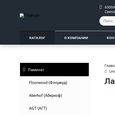
63004
Светл
КАТАЛОГ
О КОМПАНИИ
КОН
Главн
Ламинат
Uni
Ла
Floorwood (Флорвуд)
Aberhof (Аберхоф)
AGT (АГТ)