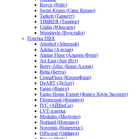
Royce (Ройс)
Swiss Krono (Свис Кроно)
Tarkett (Таркетт)
TIMBER (Тимбер)
Unilin (Юнилин)
Woodstyle (Вудстайл)
Плитка ПВХ
Aberhof (Аберхоф)
Adelar (Аделар)
Alpine Floor (Альпен Флор)
Art East (Арт Ист)
Berry-Alloc (Бери-Аллок)
Betta (Бетта)
CronaFloor (КронаФлор)
DeART (ДеАрт)
Fargo (Фарго)
Fargo Home Expert (Фарго Хоум Эксперт)
Floorwood (Флорвуд)
IVC (АЙВиСи)
LVT плитка
Moduleo (Модулео)
Norland (Норланд)
Noventis (Новентис)
Offwood (Оффвуд)
Royce (Ройс)