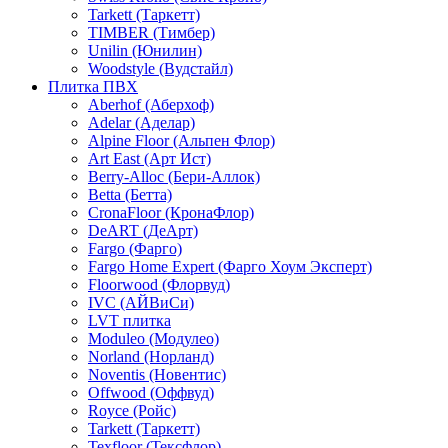
Tarkett (Таркетт)
TIMBER (Тимбер)
Unilin (Юнилин)
Woodstyle (Вудстайл)
Плитка ПВХ
Aberhof (Аберхоф)
Adelar (Аделар)
Alpine Floor (Альпен Флор)
Art East (Арт Ист)
Berry-Alloc (Бери-Аллок)
Betta (Бетта)
CronaFloor (КронаФлор)
DeART (ДеАрт)
Fargo (Фарго)
Fargo Home Expert (Фарго Хоум Эксперт)
Floorwood (Флорвуд)
IVC (АЙВиСи)
LVT плитка
Moduleo (Модулео)
Norland (Норланд)
Noventis (Новентис)
Offwood (Оффвуд)
Royce (Ройс)
Tarkett (Таркетт)
Texfloor (Тексфлор)