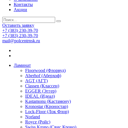
Контакты
Акции
Оставить заявку
+7 (383) 230-39-70
+7 (383) 230-39-70
mail@polcentrnsk.ru
Ламинат
Floorwood (Флорвуд)
Aberhof (Аберхоф)
AGT (АГТ)
Classen (Классен)
EGGER (Эггер)
IDEAL (Идеал)
Kastamonu (Кастамону)
Kronostar (Кроностар)
Lock-Floor (Лок Флор)
Norland
Royce (Ройс)
Swiss Krono (Свис Кроно)