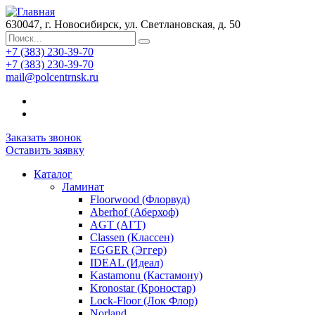
630047, г. Новосибирск, ул. Светлановская, д. 50
+7 (383) 230-39-70
+7 (383) 230-39-70
mail@polcentrnsk.ru
Заказать звонок
Оставить заявку
Каталог
Ламинат
Floorwood (Флорвуд)
Aberhof (Аберхоф)
AGT (АГТ)
Classen (Классен)
EGGER (Эггер)
IDEAL (Идеал)
Kastamonu (Кастамону)
Kronostar (Кроностар)
Lock-Floor (Лок Флор)
Norland