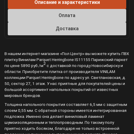
Описание и характеристики
Оплата
Доставка
В нашем интернет-магазине «Пол Центр» вы можете купить ПВХ
плитку Винилам Parquet Herringbone IS11155 Парижский паркет
2
по цене 5890 руб./м
с доставкой по городу Новосибирску и
области. Приобретите плитка от производителя VINILAM
коллекции Parquet Herringbone по адресу ул. Светлановская, д.
50, сектор 27, 1 этаж. У нас приятные для покупателей цены и
большой ассортимент напольных покрытий от известных
мировых брендов.
Толщина напольного покрытия составляет 6,5 мм с защитным
слоем 0,55 мм. С обратной стороны имеется интегрированная
подложка. Именно она делает виниловый ламинат
шумоизоляционным и теплопроводным. По такому полу
приятно ходить босяком, благодаря не только встроенной