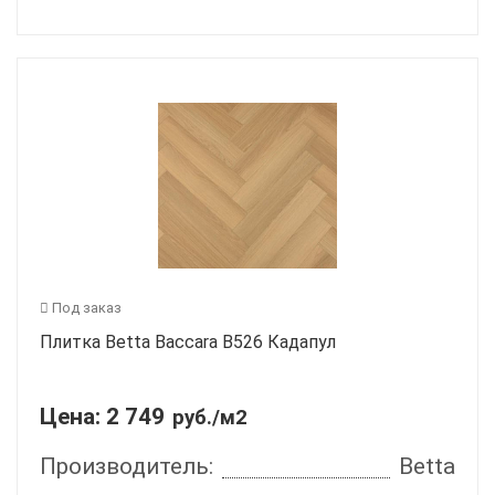
Под заказ
Плитка Betta Baccara B526 Кадапул
Цена:
2 749
руб./м2
Производитель:
Betta