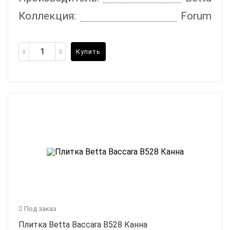
Коллекция:
Forum
Купить
Под заказ
Плитка Betta Baccara B528 Канна