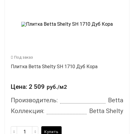
Под заказ
Плитка Betta Shelty SH 1710 Дуб Кора
Цена:
2 509
руб./м2
Производитель:
Betta
Коллекция:
Betta Shelty
Купить