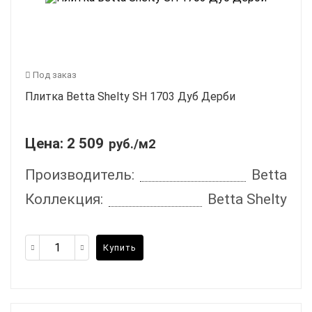
Под заказ
Плитка Betta Shelty SH 1703 Дуб Дерби
Цена:
2 509
руб./м2
Производитель:
Betta
Коллекция:
Betta Shelty
Купить