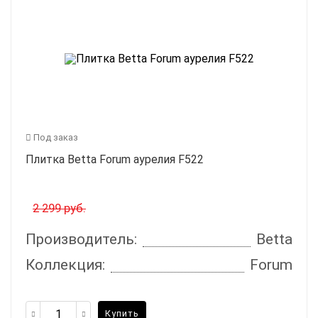
Под заказ
Плитка Betta Forum аурелия F522
2 299
руб.
Производитель:
Betta
Коллекция:
Forum
Купить