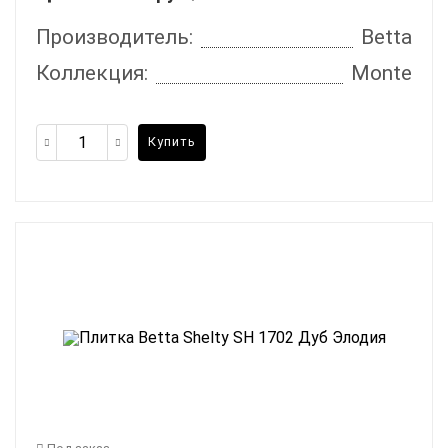
Производитель:
Betta
Коллекция:
Monte
Купить