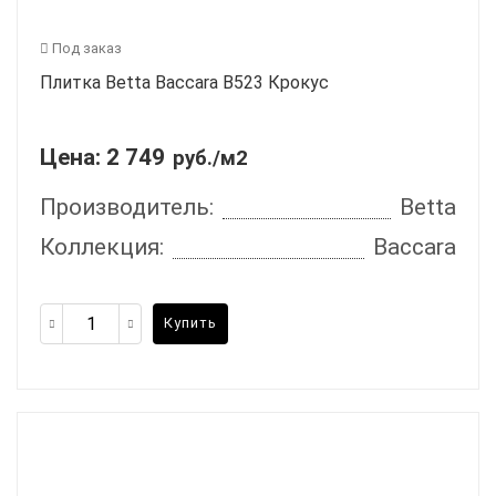
Под заказ
Плитка Betta Baccara B523 Крокус
Цена:
2 749
руб./м2
Производитель:
Betta
Коллекция:
Baccara
Купить