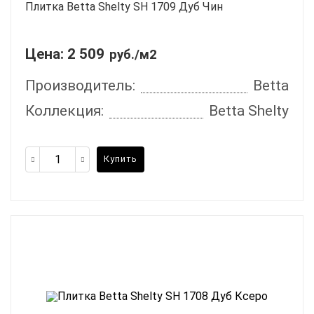
Плитка Betta Shelty SH 1709 Дуб Чин
Цена:
2 509
руб./м2
Производитель:
Betta
Коллекция:
Betta Shelty
Купить