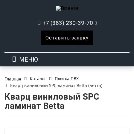
+7 (383) 230-39-70
Оставить заявку
МЕНЮ
Каталог
Плитка ПВХ
Главная
Кварц виниловый SPC ламинат Betta (Бетта)
Кварц виниловый SPC
ламинат Betta