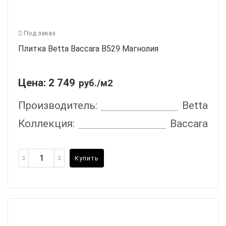
Под заказ
Плитка Betta Baccara B529 Магнолия
Цена:
2 749
руб./м2
Производитель:
Betta
Коллекция:
Baccara
Купить