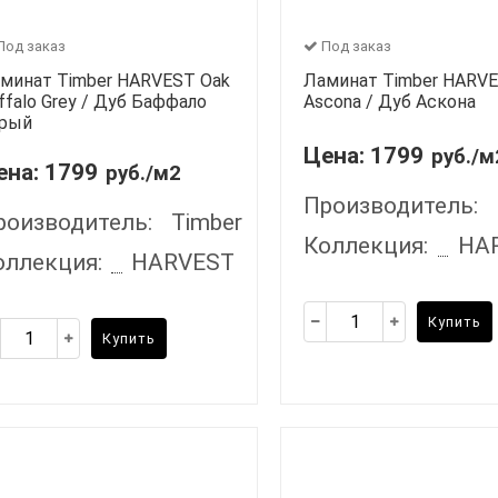
Под заказ
Под заказ
минат Timber HARVEST Oak
Ламинат Timber HARVE
ffalo Grey / Дуб Баффало
Ascona / Дуб Аскона
рый
Цена:
1799
руб./м
ена:
1799
руб./м2
Производитель:
роизводитель:
Timber
Коллекция:
HA
оллекция:
HARVEST
Купить
Купить