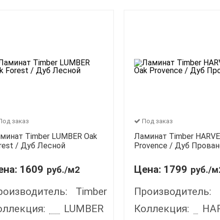
Под заказ
Под заказ
минат Timber LUMBER Oak
Ламинат Timber HARVE
rest / Дуб Лесной
Provence / Дуб Прова
ена:
1609
Цена:
1799
руб./м2
руб./м
роизводитель:
Timber
Производитель:
оллекция:
LUMBER
Коллекция:
HA