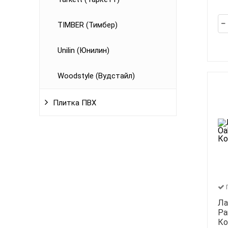
TIMBER (Тимбер)
Unilin (Юнилин)
Woodstyle (Вудстайл)
Плитка ПВХ
Ла
Pa
Ко