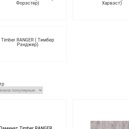
Форэстер)
Харвэст)
Timber RANGER ( Тимбер
Рэнджер)
тр