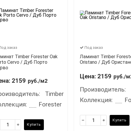
Под заказ
Под заказ
минат Timber Forester Oak
Ламинат Timber Forest
rto Cervo / Дуб Порто
Oristano / Дуб Ористан
рво
Цена:
2159
руб./м
ена:
2159
руб./м2
Производитель:
роизводитель:
Timber
Коллекция:
Fo
оллекция:
Forester
Купить
Купить