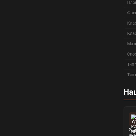
Пло
Фас
Кла
Кла
Мат
Спо
Тип
Тип
На
Удо
инт