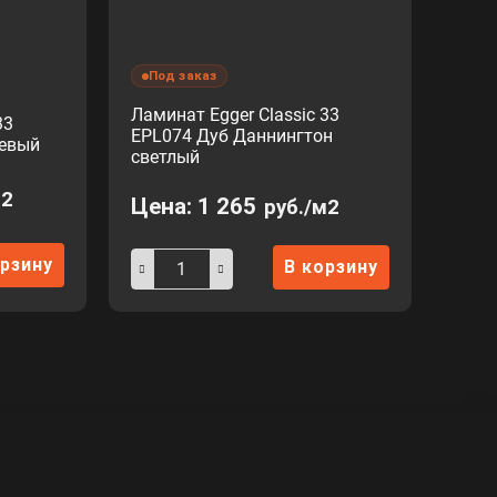
Под заказ
Ламинат Egger Classic 33
33
EPL074 Дуб Даннингтон
жевый
светлый
м2
Цена:
1 265
руб./м2
орзину
В корзину