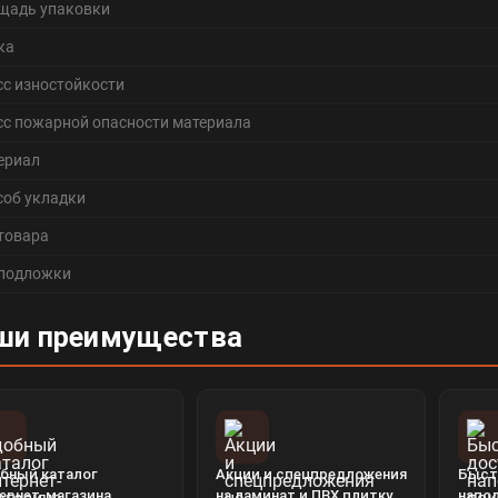
щадь упаковки
ка
сс изностойкости
сс пожарной опасности материала
ериал
соб укладки
 товара
 подложки
ши преимущества
бный каталог
Акции и спецпредложения
Быст
ернет-магазина
на ламинат и ПВХ плитку
напо