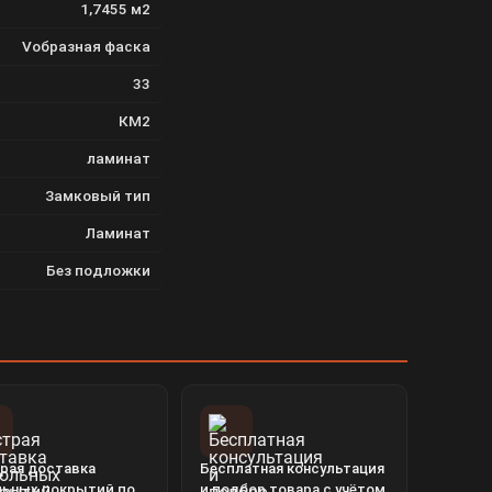
1,7455 м2
Vобразная фаска
33
КМ2
ламинат
Замковый тип
Ламинат
Без подложки
рая доставка
Бесплатная консультация
льных покрытий по
и подбор товара с учётом