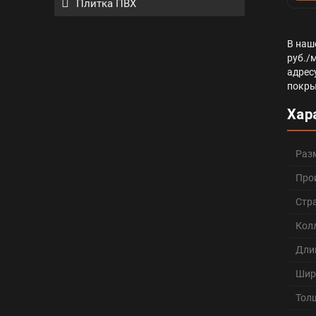
Плитка ПВХ
В наш
руб./
адрес
покры
Хар
Раз
Про
Стр
Кол
Дли
Шир
Тол