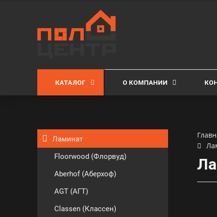
КАТАЛОГ
О КОМПАНИИ
КО
Главн
Ламинат
Ла
Floorwood (Флорвуд)
Ла
Aberhof (Аберхоф)
AGT (АГТ)
Classen (Классен)