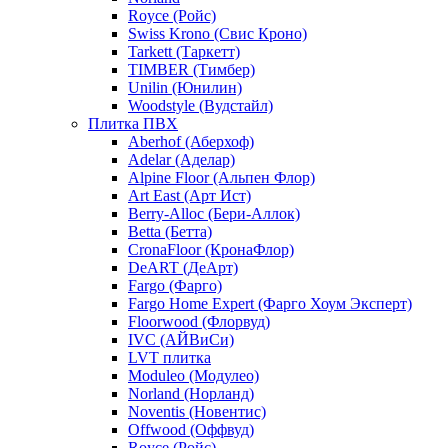
Royce (Ройс)
Swiss Krono (Свис Кроно)
Tarkett (Таркетт)
TIMBER (Тимбер)
Unilin (Юнилин)
Woodstyle (Вудстайл)
Плитка ПВХ
Aberhof (Аберхоф)
Adelar (Аделар)
Alpine Floor (Альпен Флор)
Art East (Арт Ист)
Berry-Alloc (Бери-Аллок)
Betta (Бетта)
CronaFloor (КронаФлор)
DeART (ДеАрт)
Fargo (Фарго)
Fargo Home Expert (Фарго Хоум Эксперт)
Floorwood (Флорвуд)
IVC (АЙВиСи)
LVT плитка
Moduleo (Модулео)
Norland (Норланд)
Noventis (Новентис)
Offwood (Оффвуд)
Royce (Ройс)