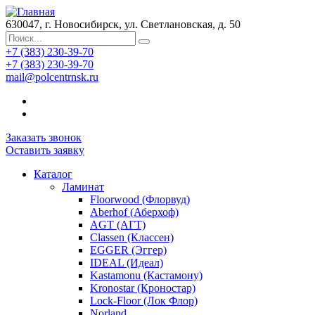
630047, г. Новосибирск, ул. Светлановская, д. 50
+7 (383) 230-39-70
+7 (383) 230-39-70
mail@polcentrnsk.ru
Заказать звонок
Оставить заявку
Каталог
Ламинат
Floorwood (Флорвуд)
Aberhof (Аберхоф)
AGT (АГТ)
Classen (Классен)
EGGER (Эггер)
IDEAL (Идеал)
Kastamonu (Кастамону)
Kronostar (Кроностар)
Lock-Floor (Лок Флор)
Norland