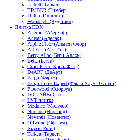
Tarkett (Таркетт)
TIMBER (Тимбер)
Unilin (Юнилин)
Woodstyle (Вудстайл)
Плитка ПВХ
Aberhof (Аберхоф)
Adelar (Аделар)
Alpine Floor (Альпен Флор)
Art East (Арт Ист)
Berry-Alloc (Бери-Аллок)
Betta (Бетта)
CronaFloor (КронаФлор)
DeART (ДеАрт)
Fargo (Фарго)
Fargo Home Expert (Фарго Хоум Эксперт)
Floorwood (Флорвуд)
IVC (АЙВиСи)
LVT плитка
Moduleo (Модулео)
Norland (Норланд)
Noventis (Новентис)
Offwood (Оффвуд)
Royce (Ройс)
Tarkett (Таркетт)
Texfloor (Тексфлор)