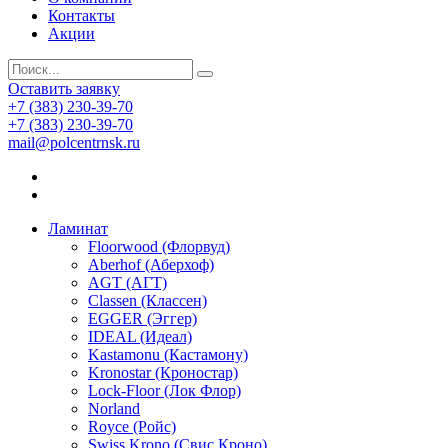
Контакты
Акции
Оставить заявку
+7 (383) 230-39-70
+7 (383) 230-39-70
mail@polcentrnsk.ru
Ламинат
Floorwood (Флорвуд)
Aberhof (Аберхоф)
AGT (АГТ)
Classen (Классен)
EGGER (Эггер)
IDEAL (Идеал)
Kastamonu (Кастамону)
Kronostar (Кроностар)
Lock-Floor (Лок Флор)
Norland
Royce (Ройс)
Swiss Krono (Свис Кроно)