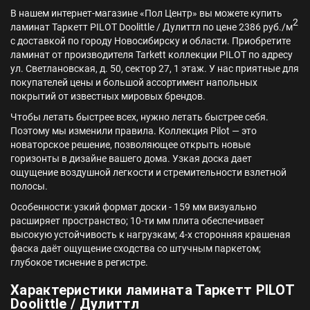
В нашем интернет-магазине «Пол Центр» вы можете купить
2
ламинат Таркетт PILOT Doolittle / Дулиттл по цене 2386 руб./м
с доставкой по городу Новосибирску и области. Приобретите
ламинат от производителя Tarkett коллекции PILOT по адресу
ул. Светлановская, д. 50, сектор 27, 1 этаж. У нас приятные для
покупателей цены и большой ассортимент напольных
покрытий от известных мировых брендов.
Чтобы летать быстрее всех, нужно летать быстрее себя.
Поэтому мы изменили правила. Коллекция Pilot — это
новаторское решение, позволяющее открыть новые
горизонты в дизайне вашего дома. Узкая доска дает
ощущение воздушной легкости и стремительности взлетной
полосы.
Особенности: узкий формат доски - 159 мм визуально
расширяет пространство; 10-ти мм плита обеспечивает
высокую устойчивость к нагрузкам; 4-х сторонняя крашеная
фаска даёт ощущение сходства со штучным паркетом;
глубокое тиснение в регистре.
Характеристики ламината Таркетт PILOT
Doolittle / Дулиттл