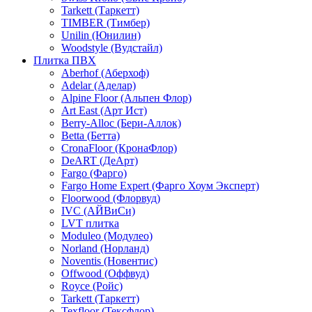
Tarkett (Таркетт)
TIMBER (Тимбер)
Unilin (Юнилин)
Woodstyle (Вудстайл)
Плитка ПВХ
Aberhof (Аберхоф)
Adelar (Аделар)
Alpine Floor (Альпен Флор)
Art East (Арт Ист)
Berry-Alloc (Бери-Аллок)
Betta (Бетта)
CronaFloor (КронаФлор)
DeART (ДеАрт)
Fargo (Фарго)
Fargo Home Expert (Фарго Хоум Эксперт)
Floorwood (Флорвуд)
IVC (АЙВиСи)
LVT плитка
Moduleo (Модулео)
Norland (Норланд)
Noventis (Новентис)
Offwood (Оффвуд)
Royce (Ройс)
Tarkett (Таркетт)
Texfloor (Тексфлор)