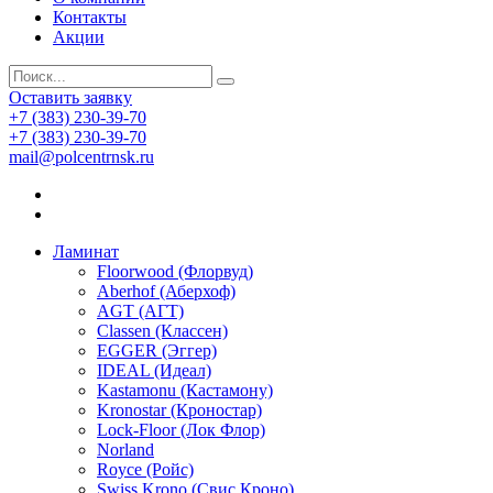
Контакты
Акции
Оставить заявку
+7 (383) 230-39-70
+7 (383) 230-39-70
mail@polcentrnsk.ru
Ламинат
Floorwood (Флорвуд)
Aberhof (Аберхоф)
AGT (АГТ)
Classen (Классен)
EGGER (Эггер)
IDEAL (Идеал)
Kastamonu (Кастамону)
Kronostar (Кроностар)
Lock-Floor (Лок Флор)
Norland
Royce (Ройс)
Swiss Krono (Свис Кроно)