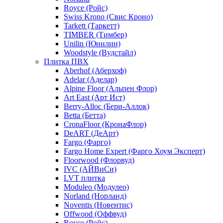
Royce (Ройс)
Swiss Krono (Свис Кроно)
Tarkett (Таркетт)
TIMBER (Тимбер)
Unilin (Юнилин)
Woodstyle (Вудстайл)
Плитка ПВХ
Aberhof (Аберхоф)
Adelar (Аделар)
Alpine Floor (Альпен Флор)
Art East (Арт Ист)
Berry-Alloc (Бери-Аллок)
Betta (Бетта)
CronaFloor (КронаФлор)
DeART (ДеАрт)
Fargo (Фарго)
Fargo Home Expert (Фарго Хоум Эксперт)
Floorwood (Флорвуд)
IVC (АЙВиСи)
LVT плитка
Moduleo (Модулео)
Norland (Норланд)
Noventis (Новентис)
Offwood (Оффвуд)
Royce (Ройс)