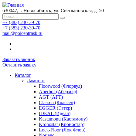
630047, г. Новосибирск, ул. Светлановская, д. 50
+7 (383) 230-39-70
+7 (383) 230-39-70
mail@polcentrnsk.ru
Заказать звонок
Оставить заявку
Каталог
Ламинат
Floorwood (Флорвуд)
Aberhof (Аберхоф)
AGT (АГТ)
Classen (Классен)
EGGER (Эггер)
IDEAL (Идеал)
Kastamonu (Кастамону)
Kronostar (Кроностар)
Lock-Floor (Лок Флор)
Norland