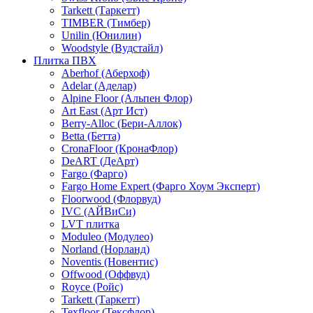
Tarkett (Таркетт)
TIMBER (Тимбер)
Unilin (Юнилин)
Woodstyle (Вудстайл)
Плитка ПВХ
Aberhof (Аберхоф)
Adelar (Аделар)
Alpine Floor (Альпен Флор)
Art East (Арт Ист)
Berry-Alloc (Бери-Аллок)
Betta (Бетта)
CronaFloor (КронаФлор)
DeART (ДеАрт)
Fargo (Фарго)
Fargo Home Expert (Фарго Хоум Эксперт)
Floorwood (Флорвуд)
IVC (АЙВиСи)
LVT плитка
Moduleo (Модулео)
Norland (Норланд)
Noventis (Новентис)
Offwood (Оффвуд)
Royce (Ройс)
Tarkett (Таркетт)
Texfloor (Тексфлор)