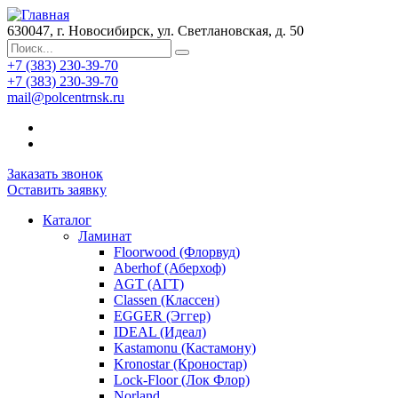
630047, г. Новосибирск, ул. Светлановская, д. 50
+7 (383) 230-39-70
+7 (383) 230-39-70
mail@polcentrnsk.ru
Заказать звонок
Оставить заявку
Каталог
Ламинат
Floorwood (Флорвуд)
Aberhof (Аберхоф)
AGT (АГТ)
Classen (Классен)
EGGER (Эггер)
IDEAL (Идеал)
Kastamonu (Кастамону)
Kronostar (Кроностар)
Lock-Floor (Лок Флор)
Norland