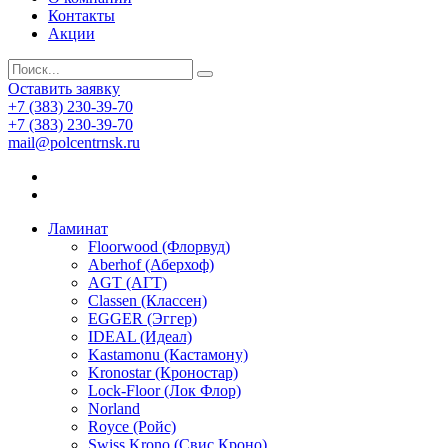
Контакты
Акции
Оставить заявку
+7 (383) 230-39-70
+7 (383) 230-39-70
mail@polcentrnsk.ru
Ламинат
Floorwood (Флорвуд)
Aberhof (Аберхоф)
AGT (АГТ)
Classen (Классен)
EGGER (Эггер)
IDEAL (Идеал)
Kastamonu (Кастамону)
Kronostar (Кроностар)
Lock-Floor (Лок Флор)
Norland
Royce (Ройс)
Swiss Krono (Свис Кроно)