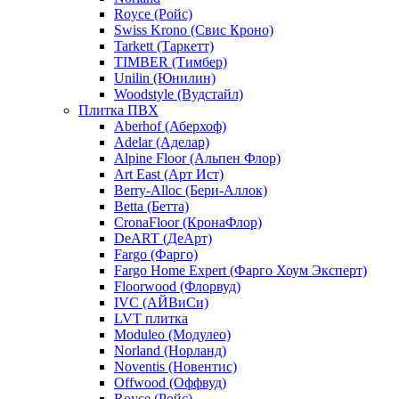
Royce (Ройс)
Swiss Krono (Свис Кроно)
Tarkett (Таркетт)
TIMBER (Тимбер)
Unilin (Юнилин)
Woodstyle (Вудстайл)
Плитка ПВХ
Aberhof (Аберхоф)
Adelar (Аделар)
Alpine Floor (Альпен Флор)
Art East (Арт Ист)
Berry-Alloc (Бери-Аллок)
Betta (Бетта)
CronaFloor (КронаФлор)
DeART (ДеАрт)
Fargo (Фарго)
Fargo Home Expert (Фарго Хоум Эксперт)
Floorwood (Флорвуд)
IVC (АЙВиСи)
LVT плитка
Moduleo (Модулео)
Norland (Норланд)
Noventis (Новентис)
Offwood (Оффвуд)
Royce (Ройс)