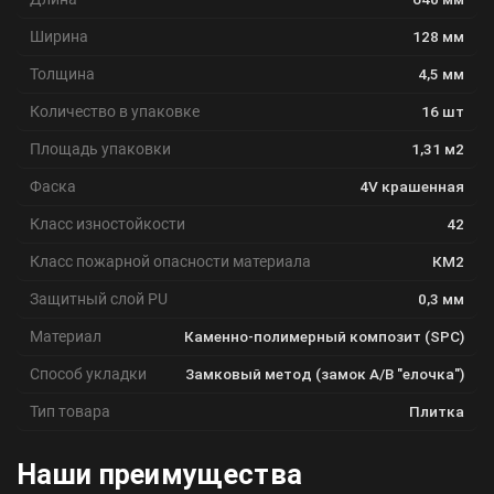
Ширина
128 мм
Толщина
4,5 мм
Количество в упаковке
16 шт
Площадь упаковки
1,31 м2
Фаска
4V крашенная
Класс изностойкости
42
Класс пожарной опасности материала
КМ2
Защитный слой PU
0,3 мм
Материал
Каменно-полимерный композит (SPC)
Способ укладки
Замковый метод (замок A/B "елочка")
Тип товара
Плитка
Наши преимущества