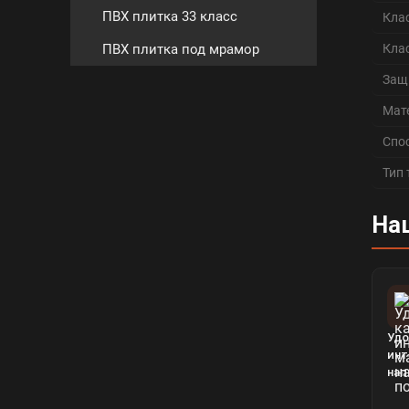
ПВХ плитка 33 класс
Кла
ПВХ плитка под мрамор
Кла
Защ
Мат
Спо
Тип
На
Удо
инт
нап