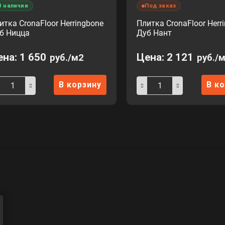
В наличии
Под заказ
итка CronaFloor Herringbone
Плитка CronaFloor Herr
б Ницца
Дуб Нант
ена:
1 650
Цена:
2 121
руб./м2
руб./
В корзину
В к