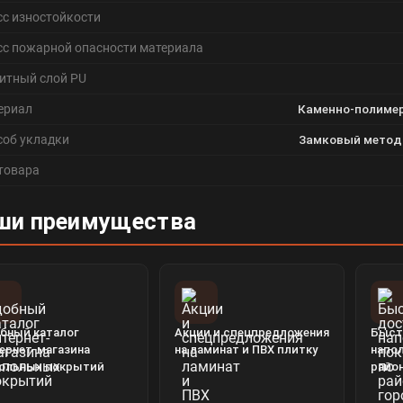
сс изностойкости
сс пожарной опасности материала
итный слой PU
ериал
Каменно-полимер
соб укладки
Замковый метод (
 товара
ши преимущества
бный каталог
Акции и спецпредложения
Быст
ернет-магазина
на ламинат и ПВХ плитку
напо
ольных покрытий
райо