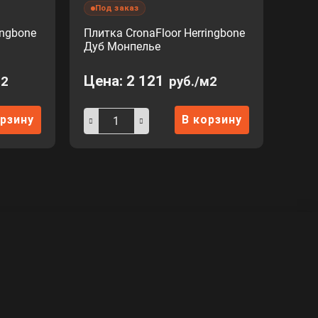
Под заказ
ingbone
Плитка CronaFloor Herringbone
Дуб Монпелье
Цена:
2 121
м2
руб./м2
орзину
В корзину