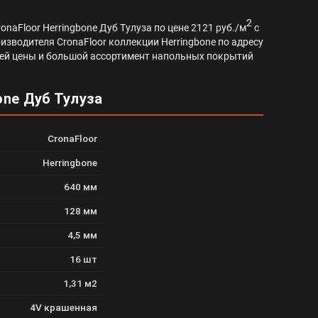
2
naFloor Herringbone Дуб Тулуза по цене 2121 руб./м
с
изводителя CronaFloor коллекции Herringbone по адресу
ателей цены и большой ассортимент напольных покрытий
one Дуб Тулуза
CronaFloor
Herringbone
640 мм
128 мм
4,5 мм
16 шт
1,31 м2
4V крашенная