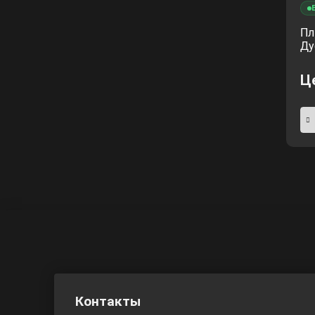
Пл
Ду
Ц
Контакты