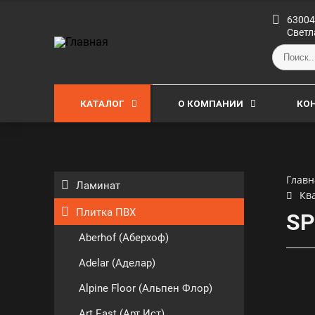
63004
Светл
КАТАЛОГ
О КОМПАНИИ
КО
Главн
Ламинат
Кв
Плитка ПВХ
SP
Aberhof (Аберхоф)
Adelar (Аделар)
Alpine Floor (Альпен Флор)
Art East (Арт Ист)