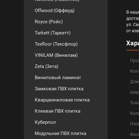
Offwood (Оффвуд)
В наш
доста
Royce (Ройс)
ул. С
от из
Tarkett (Таркетт)
Хар
Texfloor (Тексфлор)
VINILAM (Винилам)
Про
Zeta (Зета)
Кол
Виниловый ламинат
Дли
Замковая ПВХ плитка
Шир
Кварцвиниловая плитка
Тол
Клеевая ПВХ плитка
Кол
Куберпол
Пло
Модульная ПВХ плитка
Фас