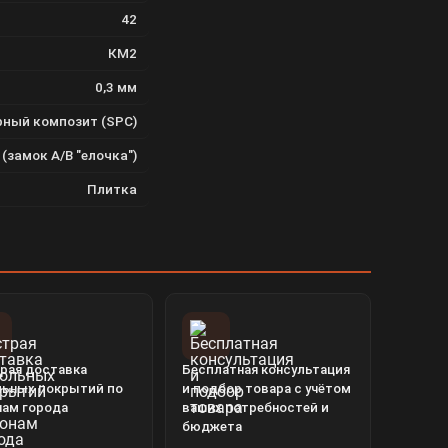
42
КМ2
0,3 мм
ный композит (SPC)
замок A/B "елочка")
Плитка
рая доставка
Бесплатная консультация
льных покрытий по
и подбор товара с учётом
нам города
ваших потребностей и
бюджета