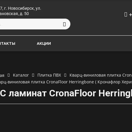
7, г. Новосибирск, ул.
+
ановская, д. 50
НТАКТЫ
АКЦИИ
Каталог
Плитка ПВХ
Кварц-виниловая плитка Cron
ая
арц-виниловая плитка CronaFloor Herringbone ( Кронафлор Хери
C ламинат CronaFloor Herring