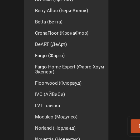
Berry-Alloc (Бери-Аллок)
Betta (Бетта)
CronaFloor (КронаФлор)
DeART (ДеАрт)
Fargo (Фарго)
Fargo Home Expert (Фарго Хоум
Эксперт)
Floorwood (Флорвуд)
IVC (АЙВиСи)
LVT плитка
Moduleo (Модулео)
Norland (Норланд)
Noventis (Новентис)