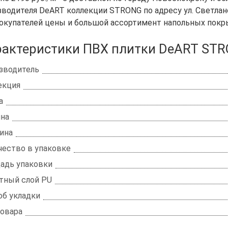
водителя DeART коллекции STRONG по адресу ул. Светлановс
покупателей цены и большой ассортимент напольных покр
рактеристики ПВХ плитки DeART STR
зводитель
екция
а
на
ина
чество в упаковке
адь упаковки
тный слой PU
об укладки
товара