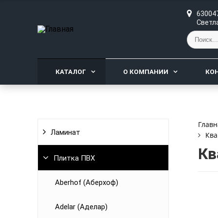
630047
Светла
КАТАЛОГ
О КОМПАНИИ
КО
Главн
Ламинат
Ква
Кв
Плитка ПВХ
Aberhof (Аберхоф)
Adelar (Аделар)