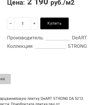
2 190
Цена:
руб./м2
Купить
Производитель:
DeART
Коллекция:
STRONG
вка
варцвиниловую плитку DeART STRONG DA 5212
ласти. Приобретите плитка пвх от