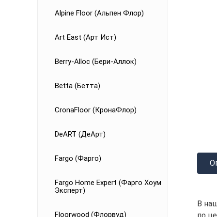
Alpine Floor (Альпен Флор)
Art East (Арт Ист)
Berry-Alloc (Бери-Аллок)
Betta (Бетта)
CronaFloor (КронаФлор)
DeART (ДеАрт)
Fargo (Фарго)
О
Fargo Home Expert (Фарго Хоум
Эксперт)
В на
Floorwood (Флорвуд)
по це