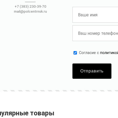
+7 (383) 230-39-70
mail@polcentrnsk.ru
Cогласие с
политико
Отправить
пулярные товары