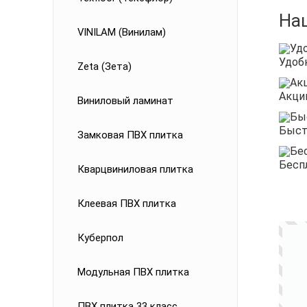
На
VINILAM (Винилам)
Удоб
Zeta (Зета)
Акци
Виниловый ламинат
Быст
Замковая ПВХ плитка
Бесп
Кварцвиниловая плитка
Клеевая ПВХ плитка
Куберпол
Модульная ПВХ плитка
ПВХ плитка 33 класс