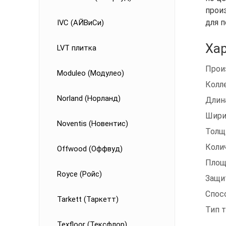
произ
для 
IVC (АЙВиСи)
Ха
LVT плитка
Прои
Moduleo (Модулео)
Колл
Norland (Норланд)
Длин
Шири
Noventis (Новентис)
Толщ
Коли
Offwood (Оффвуд)
Площ
Royce (Ройс)
Защи
Спос
Tarkett (Таркетт)
Тип 
Texfloor (Тексфлор)