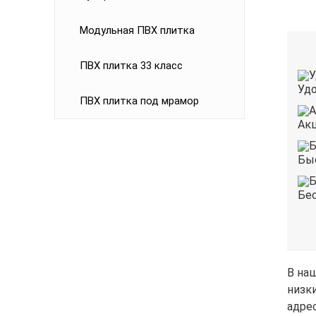
Модульная ПВХ плитка
ПВХ плитка 33 класс
Удо
ПВХ плитка под мрамор
Акц
Быс
Бес
В на
низк
адрес