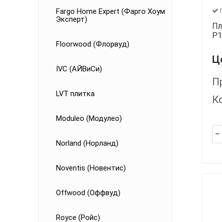
Fargo Home Expert (Фарго Хоум
Эксперт)
Пл
P1
Floorwood (Флорвуд)
Ц
IVC (АЙВиСи)
П
LVT плитка
К
Moduleo (Модулео)
Norland (Норланд)
Noventis (Новентис)
Offwood (Оффвуд)
Royce (Ройс)