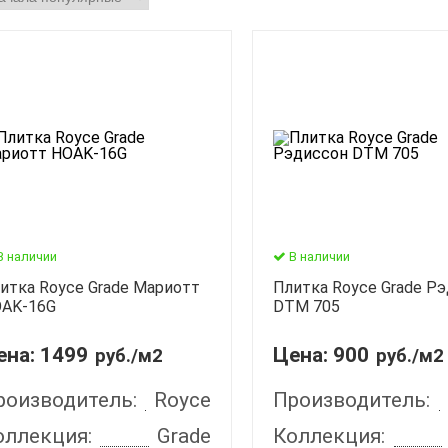
В наличии
В наличии
итка Royce Grade Мариотт
Плитка Royce Grade Р
AK-16G
DTM 705
ена:
1499
Цена:
900
руб./м2
руб./м2
роизводитель:
Royce
Производитель:
оллекция:
Grade
Коллекция: