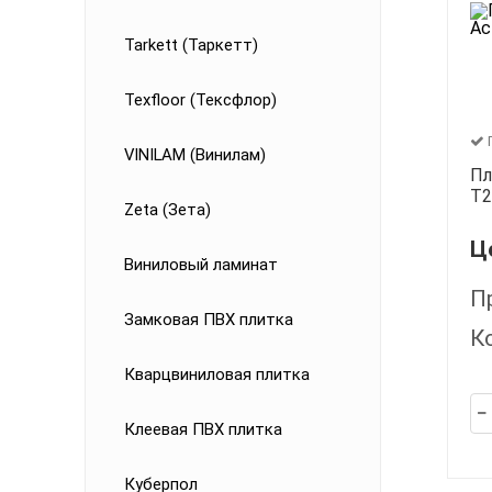
Tarkett (Таркетт)
Texfloor (Тексфлор)
VINILAM (Винилам)
Пл
T2
Zeta (Зета)
Ц
Виниловый ламинат
П
Замковая ПВХ плитка
К
Кварцвиниловая плитка
Клеевая ПВХ плитка
Куберпол