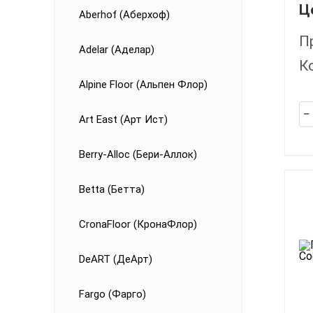
Ц
Aberhof (Аберхоф)
П
Adelar (Аделар)
К
Alpine Floor (Альпен Флор)
Art East (Арт Ист)
Berry-Alloc (Бери-Аллок)
Betta (Бетта)
CronaFloor (КронаФлор)
DeART (ДеАрт)
Fargo (Фарго)