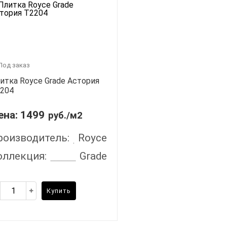
Под заказ
итка Royce Grade Астория
204
ена:
1499
руб./м2
роизводитель:
Royce
оллекция:
Grade
Купить