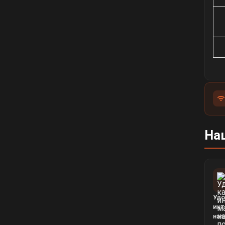
На
Удо
инт
нап