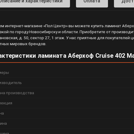
Описание и характеристики
Оплата
Дост
ем интернет-магазине «Пол Центр» вы можете купить ламинат Аберх
вкой по городу Новосибирску и области. Приобретите от производите
ановская, д. 50, сектор 27, 1 этаж. У нас приятные для покупателе
тных мировых брендов.
актеристики ламината Аберхоф Cruise 402 
меры
изводитель
ана производства
лекция
на
ина
щина