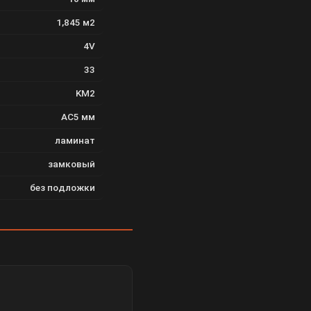
1,845 м2
4V
33
KM2
AC5 мм
ламинат
замковый
без подложки