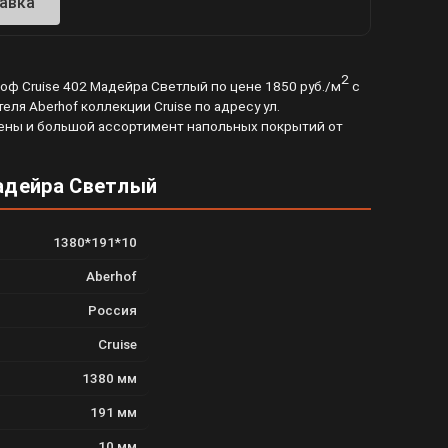
авка
2
оф Cruise 402 Мадейра Светлый по цене 1850 руб./м
с
ля Aberhof коллекции Cruise по адресу ул.
й цены и большой ассортимент напольных покрытий от
Мадейра Светлый
1380*191*10
Aberhof
Россия
Cruise
1380 мм
191 мм
10 мм