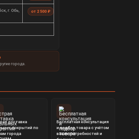
к, г. Обь,
от 2 500 ₽
Ю
ругие города.
рая доставка
Бесплатная консультация
льных покрытий по
и подбор товара с учётом
нам города
ваших потребностей и