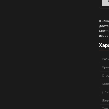
В наш
доста
Светл
извес
Хар
Раз
Про
Стр
Кол
Дли
Шир
Тол