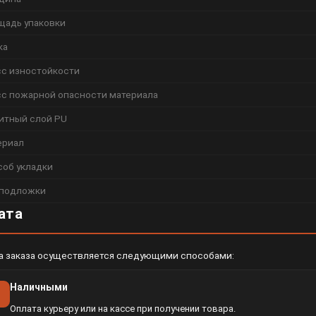
щадь упаковки
ка
сс изностойкости
сс пожарной опасности материала
итный слой PU
ериал
соб укладки
 подложки
ата
а заказа осуществляется следующими способами:
Наличными
Оплата курьеру или на кассе при получении товара.