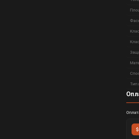
Пло
Фас
Кла
Кла
Защ
Мат
Спо
Тип
Опл
Оплат