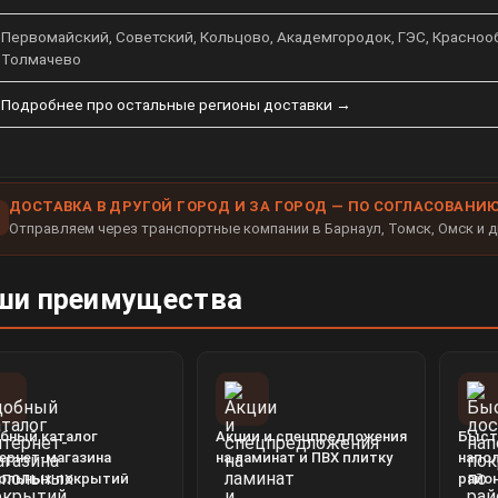
Первомайский, Советский, Кольцово, Академгородок, ГЭС, Краснообс
Толмачево
Подробнее про остальные регионы доставки →
ДОСТАВКА В ДРУГОЙ ГОРОД И ЗА ГОРОД — ПО СОГЛАСОВАНИ
Отправляем через транспортные компании в Барнаул, Томск, Омск и д
ши преимущества
бный каталог
Акции и спецпредложения
Быст
ернет-магазина
на ламинат и ПВХ плитку
напо
ольных покрытий
райо