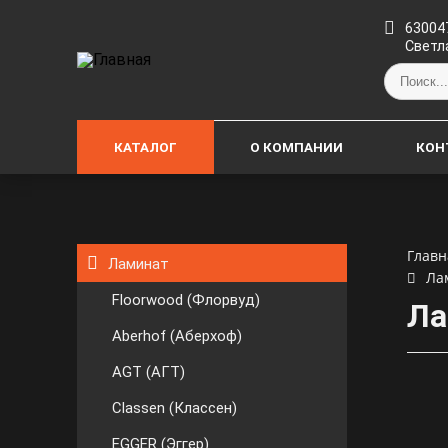
630047
Светл
КАТАЛОГ
О КОМПАНИИ
КОН
Главн
Ламинат
Ла
Floorwood (Флорвуд)
Ла
Aberhof (Аберхоф)
AGT (АГТ)
Classen (Классен)
EGGER (Эггер)