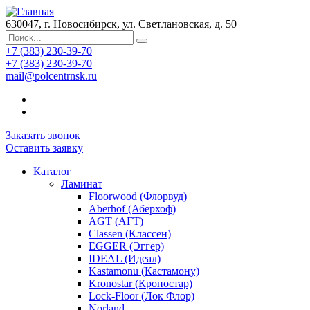
630047, г. Новосибирск, ул. Светлановская, д. 50
+7 (383) 230-39-70
+7 (383) 230-39-70
mail@polcentrnsk.ru
Заказать звонок
Оставить заявку
Каталог
Ламинат
Floorwood (Флорвуд)
Aberhof (Аберхоф)
AGT (АГТ)
Classen (Классен)
EGGER (Эггер)
IDEAL (Идеал)
Kastamonu (Кастамону)
Kronostar (Кроностар)
Lock-Floor (Лок Флор)
Norland