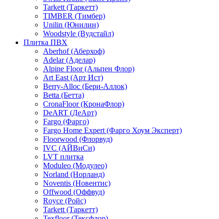
Tarkett (Таркетт)
TIMBER (Тимбер)
Unilin (Юнилин)
Woodstyle (Вудстайл)
Плитка ПВХ
Aberhof (Аберхоф)
Adelar (Аделар)
Alpine Floor (Альпен Флор)
Art East (Арт Ист)
Berry-Alloc (Бери-Аллок)
Betta (Бетта)
CronaFloor (КронаФлор)
DeART (ДеАрт)
Fargo (Фарго)
Fargo Home Expert (Фарго Хоум Эксперт)
Floorwood (Флорвуд)
IVC (АЙВиСи)
LVT плитка
Moduleo (Модулео)
Norland (Норланд)
Noventis (Новентис)
Offwood (Оффвуд)
Royce (Ройс)
Tarkett (Таркетт)
Texfloor (Тексфлор)