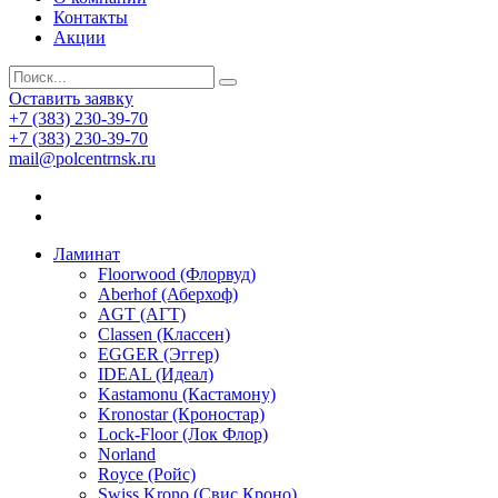
Контакты
Акции
Оставить заявку
+7 (383) 230-39-70
+7 (383) 230-39-70
mail@polcentrnsk.ru
Ламинат
Floorwood (Флорвуд)
Aberhof (Аберхоф)
AGT (АГТ)
Classen (Классен)
EGGER (Эггер)
IDEAL (Идеал)
Kastamonu (Кастамону)
Kronostar (Кроностар)
Lock-Floor (Лок Флор)
Norland
Royce (Ройс)
Swiss Krono (Свис Кроно)