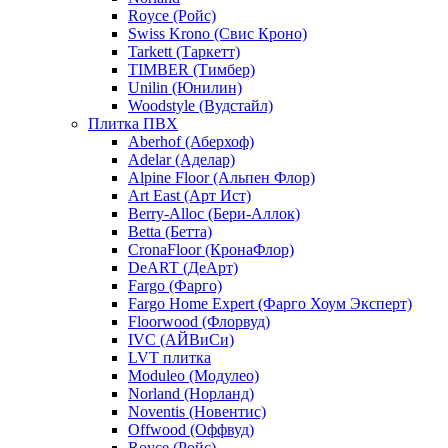
Royce (Ройс)
Swiss Krono (Свис Кроно)
Tarkett (Таркетт)
TIMBER (Тимбер)
Unilin (Юнилин)
Woodstyle (Вудстайл)
Плитка ПВХ
Aberhof (Аберхоф)
Adelar (Аделар)
Alpine Floor (Альпен Флор)
Art East (Арт Ист)
Berry-Alloc (Бери-Аллок)
Betta (Бетта)
CronaFloor (КронаФлор)
DeART (ДеАрт)
Fargo (Фарго)
Fargo Home Expert (Фарго Хоум Эксперт)
Floorwood (Флорвуд)
IVC (АЙВиСи)
LVT плитка
Moduleo (Модулео)
Norland (Норланд)
Noventis (Новентис)
Offwood (Оффвуд)
Royce (Ройс)