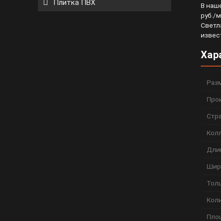
Плитка ПВХ
В наш
руб./м
Светл
извес
Хар
Раз
Про
Стр
Кол
Дли
Шир
Тол
Коли
Пло