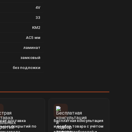
4V
33
KM2
AC5 мм
ламинат
замковый
без подложки
рая доставка
Бесплатная консультация
льных покрытий по
и подбор товара с учётом
нам города
ваших потребностей и