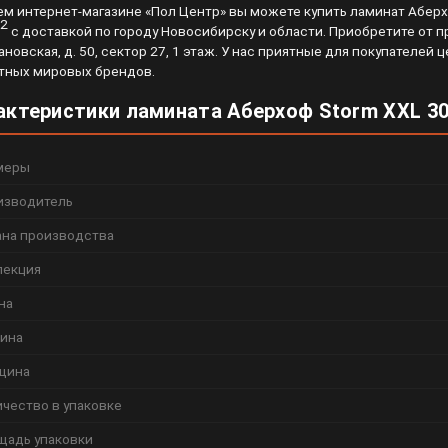
ем интернет-магазине «Пол Центр» вы можете купить ламинат Аберх
2
с доставкой по городу Новосибирску и области. Приобретите от пр
ановская, д. 50, сектор 27, 1 этаж. У нас приятные для покупателе
тных мировых брендов.
актеристики ламината Аберхоф Storm XXL 3
меры
изводитель
ана производства
лекция
на
ина
щина
чество в упаковке
щадь упаковки