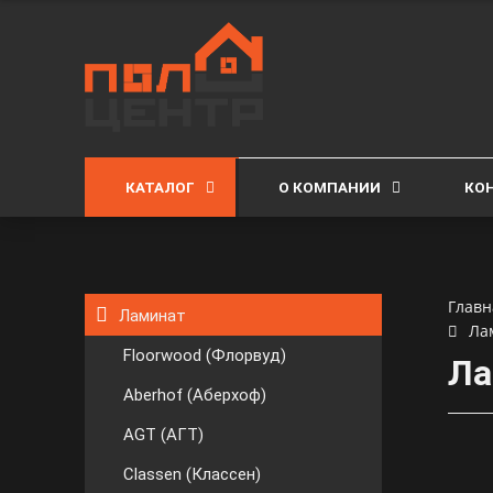
КАТАЛОГ
О КОМПАНИИ
КО
Главн
Ламинат
Ла
Floorwood (Флорвуд)
Ла
Aberhof (Аберхоф)
AGT (АГТ)
Classen (Классен)