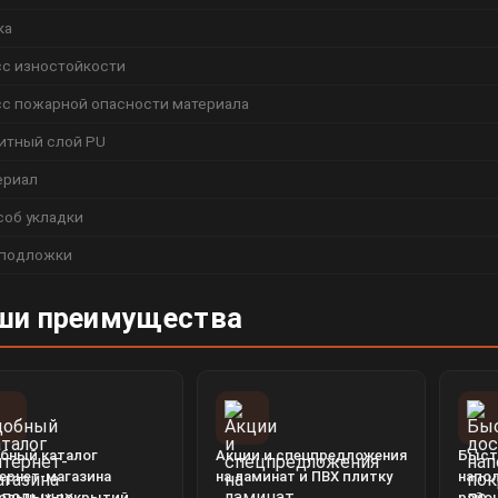
ка
сс изностойкости
сс пожарной опасности материала
итный слой PU
ериал
соб укладки
 подложки
ши преимущества
бный каталог
Акции и спецпредложения
Быст
ернет-магазина
на ламинат и ПВХ плитку
напо
ольных покрытий
райо