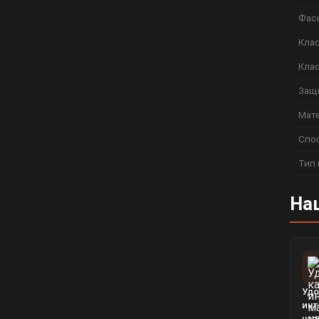
Фас
Кла
Кла
Защ
Мат
Спо
Тип
На
Удо
инт
нап