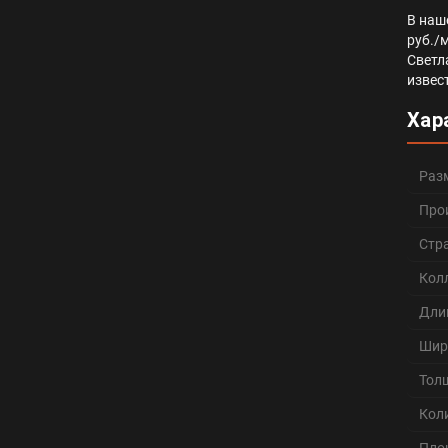
В наш
руб./
Светл
извес
Хар
Раз
Про
Стр
Кол
Дли
Шир
Тол
Кол