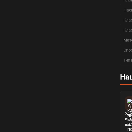
Пло
Фас
Кла
Кла
Мат
Спо
Тип
На
Удо
инт
нап