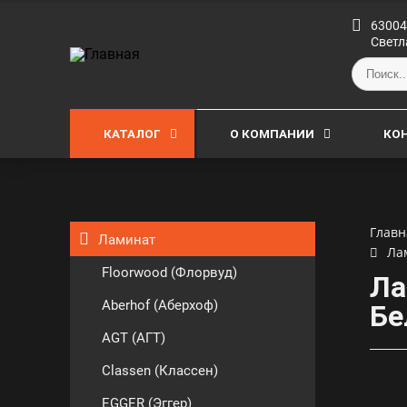
63004
Светл
КАТАЛОГ
О КОМПАНИИ
КО
Главн
Ламинат
Ла
Floorwood (Флорвуд)
Ла
Aberhof (Аберхоф)
Бе
AGT (АГТ)
Classen (Классен)
EGGER (Эггер)