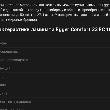
ем интернет-магазине «Пол Центр» вы можете купить ламинат Egger
2
м
с доставкой по городу Новосибирску и области. Приобретите от п
ановская, д. 50, сектор 27, 1 этаж. У нас приятные для покупател
тных мировых брендов.
актеристики ламината Egger Comfort 33 EC 
меры
изводитель
ана производства
лекция
на
ина
щина
ичество в упаковке