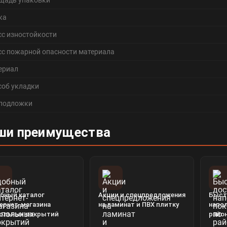
щадь упаковки
ка
сс изностойкости
сс пожарной опасности материала
ериал
соб укладки
 подложки
ши преимущества
бный каталог
Акции и спецпредложения
Быст
ернет-магазина
на ламинат и ПВХ плитку
напо
ольных покрытий
райо