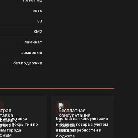
1.4961 м2
есть
33
KM2
ламинат
замковый
без подложки
рая доставка
Бесплатная консультация
льных покрытий по
и подбор товара с учётом
нам города
ваших потребностей и
бюджета