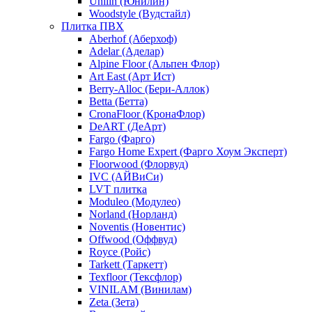
Unilin (Юнилин)
Woodstyle (Вудстайл)
Плитка ПВХ
Aberhof (Аберхоф)
Adelar (Аделар)
Alpine Floor (Альпен Флор)
Art East (Арт Ист)
Berry-Alloc (Бери-Аллок)
Betta (Бетта)
CronaFloor (КронаФлор)
DeART (ДеАрт)
Fargo (Фарго)
Fargo Home Expert (Фарго Хоум Эксперт)
Floorwood (Флорвуд)
IVC (АЙВиСи)
LVT плитка
Moduleo (Модулео)
Norland (Норланд)
Noventis (Новентис)
Offwood (Оффвуд)
Royce (Ройс)
Tarkett (Таркетт)
Texfloor (Тексфлор)
VINILAM (Винилам)
Zeta (Зета)