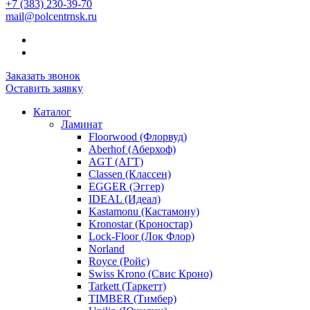
+7 (383) 230-39-70
mail@polcentrnsk.ru
Заказать звонок
Оставить заявку
Каталог
Ламинат
Floorwood (Флорвуд)
Aberhof (Аберхоф)
AGT (АГТ)
Classen (Классен)
EGGER (Эггер)
IDEAL (Идеал)
Kastamonu (Кастамону)
Kronostar (Кроностар)
Lock-Floor (Лок Флор)
Norland
Royce (Ройс)
Swiss Krono (Свис Кроно)
Tarkett (Таркетт)
TIMBER (Тимбер)