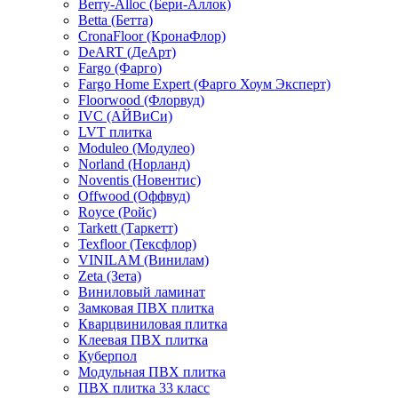
Berry-Alloc (Бери-Аллок)
Betta (Бетта)
CronaFloor (КронаФлор)
DeART (ДеАрт)
Fargo (Фарго)
Fargo Home Expert (Фарго Хоум Эксперт)
Floorwood (Флорвуд)
IVC (АЙВиСи)
LVT плитка
Moduleo (Модулео)
Norland (Норланд)
Noventis (Новентис)
Offwood (Оффвуд)
Royce (Ройс)
Tarkett (Таркетт)
Texfloor (Тексфлор)
VINILAM (Винилам)
Zeta (Зета)
Виниловый ламинат
Замковая ПВХ плитка
Кварцвиниловая плитка
Клеевая ПВХ плитка
Куберпол
Модульная ПВХ плитка
ПВХ плитка 33 класс