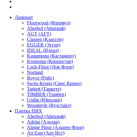
Ламинат
Floorwood (Флорвуд)
Aberhof (Аберхоф)
AGT (АГТ)
Classen (Классен)
EGGER (Эггер)
IDEAL (Идеал)
Kastamonu (Кастамону)
Kronostar (Кроностар)
Lock-Floor (Лок Флор)
Norland
Royce (Ройс)
Swiss Krono (Свис Кроно)
Tarkett (Таркетт)
TIMBER (Тимбер)
Unilin (Юнилин)
Woodstyle (Вудстайл)
Плитка ПВХ
Aberhof (Аберхоф)
Adelar (Аделар)
Alpine Floor (Альпен Флор)
Art East (Арт Ист)