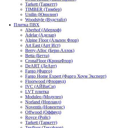
Tarkett (Таркетт)
TIMBER (Тимбер)
Unilin (Юнилин)
Woodstyle (Вудстайл)
Плитка ПВХ
Aberhof (Аберхоф)
Adelar (Аделар)
Alpine Floor (Альпен Флор)
Art East (Арт Ист)
Berry-Alloc (Бери-Аллок)
Betta (Бетта)
CronaFloor (КронаФлор)
DeART (ДеАрт)
Fargo (Фарго)
Fargo Home Expert (Фарго Хоум Эксперт)
Floorwood (Флорвуд)
IVC (АЙВиСи)
LVT плитка
Moduleo (Модулео)
Norland (Норланд)
Noventis (Новентис)
Offwood (Оффвуд)
Royce (Ройс)
Tarkett (Таркетт)
Texfloor (Тексфлор)