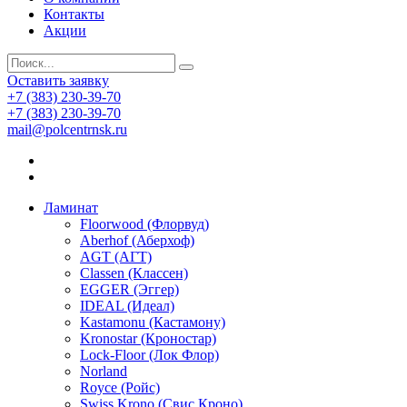
Контакты
Акции
Оставить заявку
+7 (383) 230-39-70
+7 (383) 230-39-70
mail@polcentrnsk.ru
Ламинат
Floorwood (Флорвуд)
Aberhof (Аберхоф)
AGT (АГТ)
Classen (Классен)
EGGER (Эггер)
IDEAL (Идеал)
Kastamonu (Кастамону)
Kronostar (Кроностар)
Lock-Floor (Лок Флор)
Norland
Royce (Ройс)
Swiss Krono (Свис Кроно)