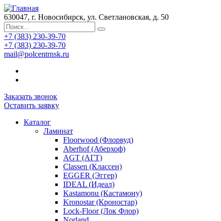
630047, г. Новосибирск, ул. Светлановская, д. 50
+7 (383) 230-39-70
+7 (383) 230-39-70
mail@polcentrnsk.ru
Заказать звонок
Оставить заявку
Каталог
Ламинат
Floorwood (Флорвуд)
Aberhof (Аберхоф)
AGT (АГТ)
Classen (Классен)
EGGER (Эггер)
IDEAL (Идеал)
Kastamonu (Кастамону)
Kronostar (Кроностар)
Lock-Floor (Лок Флор)
Norland