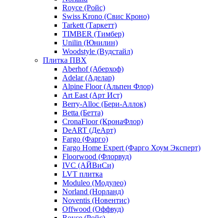
Royce (Ройс)
Swiss Krono (Свис Кроно)
Tarkett (Таркетт)
TIMBER (Тимбер)
Unilin (Юнилин)
Woodstyle (Вудстайл)
Плитка ПВХ
Aberhof (Аберхоф)
Adelar (Аделар)
Alpine Floor (Альпен Флор)
Art East (Арт Ист)
Berry-Alloc (Бери-Аллок)
Betta (Бетта)
CronaFloor (КронаФлор)
DeART (ДеАрт)
Fargo (Фарго)
Fargo Home Expert (Фарго Хоум Эксперт)
Floorwood (Флорвуд)
IVC (АЙВиСи)
LVT плитка
Moduleo (Модулео)
Norland (Норланд)
Noventis (Новентис)
Offwood (Оффвуд)
Royce (Ройс)