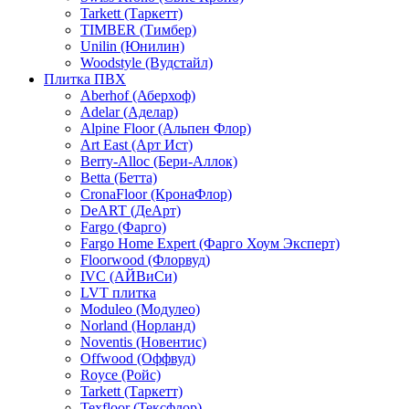
Tarkett (Таркетт)
TIMBER (Тимбер)
Unilin (Юнилин)
Woodstyle (Вудстайл)
Плитка ПВХ
Aberhof (Аберхоф)
Adelar (Аделар)
Alpine Floor (Альпен Флор)
Art East (Арт Ист)
Berry-Alloc (Бери-Аллок)
Betta (Бетта)
CronaFloor (КронаФлор)
DeART (ДеАрт)
Fargo (Фарго)
Fargo Home Expert (Фарго Хоум Эксперт)
Floorwood (Флорвуд)
IVC (АЙВиСи)
LVT плитка
Moduleo (Модулео)
Norland (Норланд)
Noventis (Новентис)
Offwood (Оффвуд)
Royce (Ройс)
Tarkett (Таркетт)
Texfloor (Тексфлор)