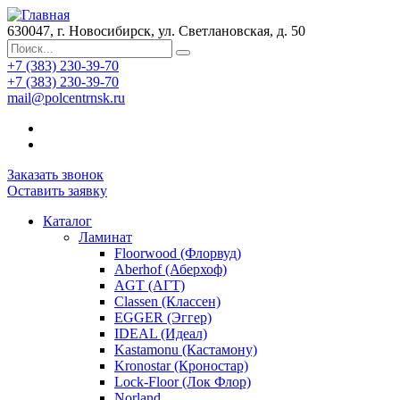
630047, г. Новосибирск, ул. Светлановская, д. 50
+7 (383) 230-39-70
+7 (383) 230-39-70
mail@polcentrnsk.ru
Заказать звонок
Оставить заявку
Каталог
Ламинат
Floorwood (Флорвуд)
Aberhof (Аберхоф)
AGT (АГТ)
Classen (Классен)
EGGER (Эггер)
IDEAL (Идеал)
Kastamonu (Кастамону)
Kronostar (Кроностар)
Lock-Floor (Лок Флор)
Norland