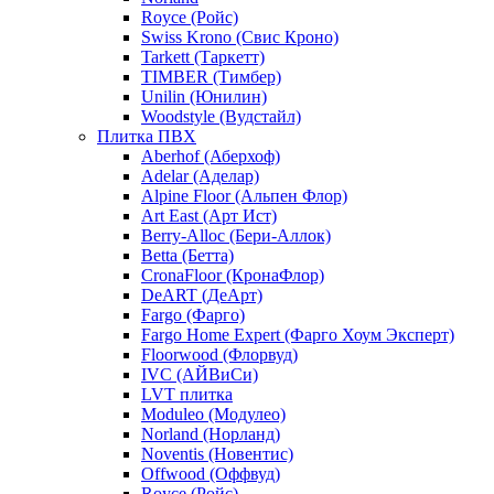
Royce (Ройс)
Swiss Krono (Свис Кроно)
Tarkett (Таркетт)
TIMBER (Тимбер)
Unilin (Юнилин)
Woodstyle (Вудстайл)
Плитка ПВХ
Aberhof (Аберхоф)
Adelar (Аделар)
Alpine Floor (Альпен Флор)
Art East (Арт Ист)
Berry-Alloc (Бери-Аллок)
Betta (Бетта)
CronaFloor (КронаФлор)
DeART (ДеАрт)
Fargo (Фарго)
Fargo Home Expert (Фарго Хоум Эксперт)
Floorwood (Флорвуд)
IVC (АЙВиСи)
LVT плитка
Moduleo (Модулео)
Norland (Норланд)
Noventis (Новентис)
Offwood (Оффвуд)
Royce (Ройс)