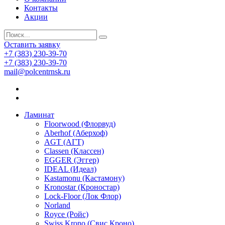
Контакты
Акции
Оставить заявку
+7 (383) 230-39-70
+7 (383) 230-39-70
mail@polcentrnsk.ru
Ламинат
Floorwood (Флорвуд)
Aberhof (Аберхоф)
AGT (АГТ)
Classen (Классен)
EGGER (Эггер)
IDEAL (Идеал)
Kastamonu (Кастамону)
Kronostar (Кроностар)
Lock-Floor (Лок Флор)
Norland
Royce (Ройс)
Swiss Krono (Свис Кроно)