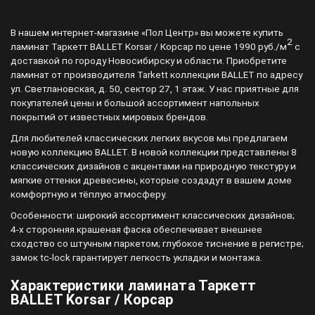
В нашем интернет-магазине «Пол Центр» вы можете купить
2
ламинат Таркетт BALLET Korsar / Корсар по цене 1990 руб./м
с
доставкой по городу Новосибирску и области. Приобретите
ламинат от производителя Tarkett коллекции BALLET по адресу
ул. Светлановская, д. 50, сектор 27, 1 этаж. У нас приятные для
покупателей цены и большой ассортимент напольных
покрытий от известных мировых брендов.
Для любителей классических легких вкусов мы предлагаем
новую коллекцию BALLET. В новой коллекции представлены 8
классических дизайнов с акцентами на природную текстуру и
мягкие оттенки древесины, которые создадут в вашем доме
комфортную и тёплую атмосферу.
Особенности: широкий ассортимент классических дизайнов;
4-х сторонняя крашеная фаска обеспечивает внешнее
сходство со штучным паркетом; глубокое тиснение в регистре;
замок tc-lock гарантирует легкость укладки и монтажа.
Характеристики ламината Таркетт
BALLET Korsar / Корсар