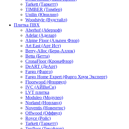
Tarkett (Таркетт)
TIMBER (Тимбер)
Unilin (Юнилин)
Woodstyle (Вудстайл)
Плитка ПВХ
Aberhof (Аберхоф)
Adelar (Аделар)
Alpine Floor (Альпен Флор)
Art East (Арт Ист)
Berry-Alloc (Бери-Аллок)
Betta (Бетта)
CronaFloor (КронаФлор)
DeART (ДеАрт)
Fargo (Фарго)
Fargo Home Expert (Фарго Хоум Эксперт)
Floorwood (Флорвуд)
IVC (АЙВиСи)
LVT плитка
Moduleo (Модулео)
Norland (Норланд)
Noventis (Новентис)
Offwood (Оффвуд)
Royce (Ройс)
Tarkett (Таркетт)
Texfloor (Тексфлор)