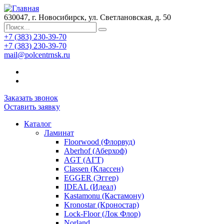
630047, г. Новосибирск, ул. Светлановская, д. 50
+7 (383) 230-39-70
+7 (383) 230-39-70
mail@polcentrnsk.ru
Заказать звонок
Оставить заявку
Каталог
Ламинат
Floorwood (Флорвуд)
Aberhof (Аберхоф)
AGT (АГТ)
Classen (Классен)
EGGER (Эггер)
IDEAL (Идеал)
Kastamonu (Кастамону)
Kronostar (Кроностар)
Lock-Floor (Лок Флор)
Norland