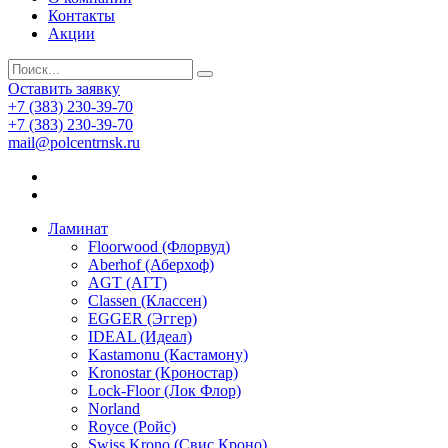
Контакты
Акции
Оставить заявку
+7 (383) 230-39-70
+7 (383) 230-39-70
mail@polcentrnsk.ru
Ламинат
Floorwood (Флорвуд)
Aberhof (Аберхоф)
AGT (АГТ)
Classen (Классен)
EGGER (Эггер)
IDEAL (Идеал)
Kastamonu (Кастамону)
Kronostar (Кроностар)
Lock-Floor (Лок Флор)
Norland
Royce (Ройс)
Swiss Krono (Свис Кроно)