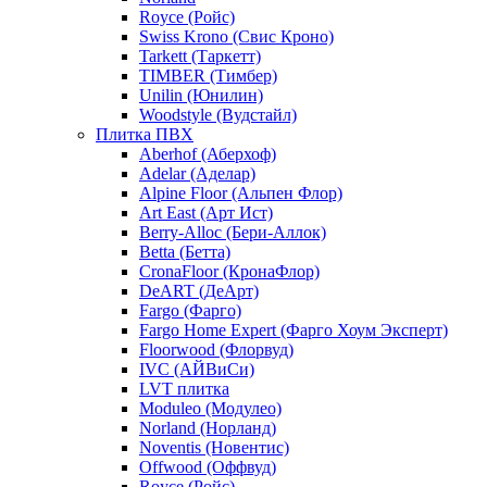
Royce (Ройс)
Swiss Krono (Свис Кроно)
Tarkett (Таркетт)
TIMBER (Тимбер)
Unilin (Юнилин)
Woodstyle (Вудстайл)
Плитка ПВХ
Aberhof (Аберхоф)
Adelar (Аделар)
Alpine Floor (Альпен Флор)
Art East (Арт Ист)
Berry-Alloc (Бери-Аллок)
Betta (Бетта)
CronaFloor (КронаФлор)
DeART (ДеАрт)
Fargo (Фарго)
Fargo Home Expert (Фарго Хоум Эксперт)
Floorwood (Флорвуд)
IVC (АЙВиСи)
LVT плитка
Moduleo (Модулео)
Norland (Норланд)
Noventis (Новентис)
Offwood (Оффвуд)
Royce (Ройс)