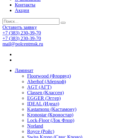
Контакты
Акции
Оставить заявку
+7 (383) 230-39-70
+7 (383) 230-39-70
mail@polcentrnsk.ru
Ламинат
Floorwood (Флорвуд)
Aberhof (Аберхоф)
AGT (АГТ)
Classen (Классен)
EGGER (Эггер)
IDEAL (Идеал)
Kastamonu (Кастамону)
Kronostar (Кроностар)
Lock-Floor (Лок Флор)
Norland
Royce (Ройс)
Swiss Krono (Свис Кроно)