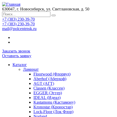
630047, г. Новосибирск, ул. Светлановская, д. 50
+7 (383) 230-39-70
+7 (383) 230-39-70
mail@polcentrnsk.ru
Заказать звонок
Оставить заявку
Каталог
Ламинат
Floorwood (Флорвуд)
Aberhof (Аберхоф)
AGT (АГТ)
Classen (Классен)
EGGER (Эггер)
IDEAL (Идеал)
Kastamonu (Кастамону)
Kronostar (Кроностар)
Lock-Floor (Лок Флор)
Norland