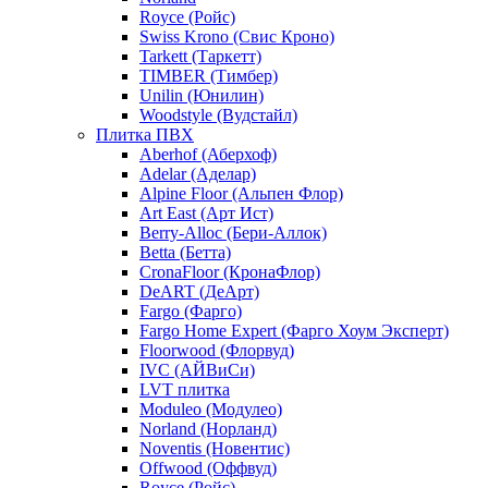
Royce (Ройс)
Swiss Krono (Свис Кроно)
Tarkett (Таркетт)
TIMBER (Тимбер)
Unilin (Юнилин)
Woodstyle (Вудстайл)
Плитка ПВХ
Aberhof (Аберхоф)
Adelar (Аделар)
Alpine Floor (Альпен Флор)
Art East (Арт Ист)
Berry-Alloc (Бери-Аллок)
Betta (Бетта)
CronaFloor (КронаФлор)
DeART (ДеАрт)
Fargo (Фарго)
Fargo Home Expert (Фарго Хоум Эксперт)
Floorwood (Флорвуд)
IVC (АЙВиСи)
LVT плитка
Moduleo (Модулео)
Norland (Норланд)
Noventis (Новентис)
Offwood (Оффвуд)
Royce (Ройс)