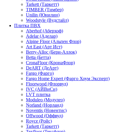
Tarkett (Таркетт)
TIMBER (Тимбер)
Unilin (Юнилин)
Woodstyle (Вудстайл)
Плитка ПВХ
Aberhof (Аберхоф)
Adelar (Аделар)
Alpine Floor (Альпен Флор)
Art East (Арт Ист)
Berry-Alloc (Бери-Аллок)
Betta (Бетта)
CronaFloor (КронаФлор)
DeART (ДеАрт)
Fargo (Фарго)
Fargo Home Expert (Фарго Хоум Эксперт)
Floorwood (Флорвуд)
IVC (АЙВиСи)
LVT плитка
Moduleo (Модулео)
Norland (Норланд)
Noventis (Новентис)
Offwood (Оффвуд)
Royce (Ройс)
Tarkett (Таркетт)
Texfloor (Тексфлор)