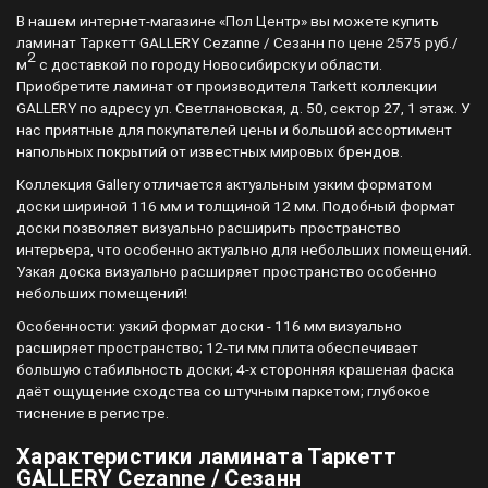
В нашем интернет-магазине «Пол Центр» вы можете купить
ламинат Таркетт GALLERY Cezanne / Сезанн по цене 2575 руб./
2
м
с доставкой по городу Новосибирску и области.
Приобретите ламинат от производителя Tarkett коллекции
GALLERY по адресу ул. Светлановская, д. 50, сектор 27, 1 этаж. У
нас приятные для покупателей цены и большой ассортимент
напольных покрытий от известных мировых брендов.
Коллекция Gallery отличается актуальным узким форматом
доски шириной 116 мм и толщиной 12 мм. Подобный формат
доски позволяет визуально расширить пространство
интерьера, что особенно актуально для небольших помещений.
Узкая доска визуально расширяет пространство особенно
небольших помещений!
Особенности: узкий формат доски - 116 мм визуально
расширяет пространство; 12-ти мм плита обеспечивает
большую стабильность доски; 4-х сторонняя крашеная фаска
даёт ощущение сходства со штучным паркетом; глубокое
тиснение в регистре.
Характеристики ламината Таркетт
GALLERY Cezanne / Сезанн