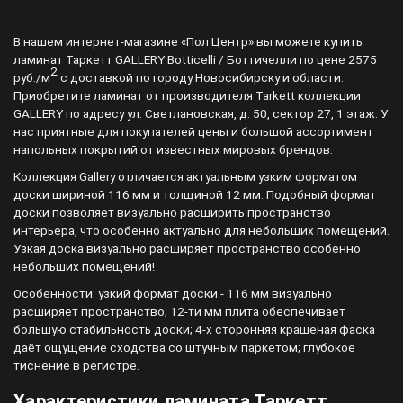
В нашем интернет-магазине «Пол Центр» вы можете купить
ламинат Таркетт GALLERY Botticelli / Боттичелли по цене 2575
2
руб./м
с доставкой по городу Новосибирску и области.
Приобретите ламинат от производителя Tarkett коллекции
GALLERY по адресу ул. Светлановская, д. 50, сектор 27, 1 этаж. У
нас приятные для покупателей цены и большой ассортимент
напольных покрытий от известных мировых брендов.
Коллекция Gallery отличается актуальным узким форматом
доски шириной 116 мм и толщиной 12 мм. Подобный формат
доски позволяет визуально расширить пространство
интерьера, что особенно актуально для небольших помещений.
Узкая доска визуально расширяет пространство особенно
небольших помещений!
Особенности: узкий формат доски - 116 мм визуально
расширяет пространство; 12-ти мм плита обеспечивает
большую стабильность доски; 4-х сторонняя крашеная фаска
даёт ощущение сходства со штучным паркетом; глубокое
тиснение в регистре.
Характеристики ламината Таркетт