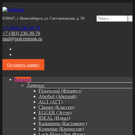
630047, г. Новосибирск, ул. Светлановская, д. 50
+7 (383) 230-39-70
+7 (383) 230-39-70
mail@polcentrnsk.ru
Оставить заявку
Каталог
Ламинат
Floorwood (Флорвуд)
Aberhof (Аберхоф)
AGT (АГТ)
Classen (Классен)
EGGER (Эггер)
IDEAL (Идеал)
Kastamonu (Кастамону)
Kronostar (Кроностар)
Lock-Floor (Лок Флор)