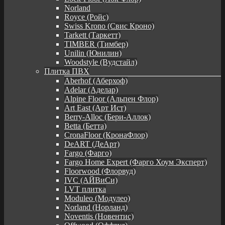
Norland
Royce (Ройс)
Swiss Krono (Свис Кроно)
Tarkett (Таркетт)
TIMBER (Тимбер)
Unilin (Юнилин)
Woodstyle (Вудстайл)
Плитка ПВХ
Aberhof (Аберхоф)
Adelar (Аделар)
Alpine Floor (Альпен Флор)
Art East (Арт Ист)
Berry-Alloc (Бери-Аллок)
Betta (Бетта)
CronaFloor (КронаФлор)
DeART (ДеАрт)
Fargo (Фарго)
Fargo Home Expert (Фарго Хоум Эксперт)
Floorwood (Флорвуд)
IVC (АЙВиСи)
LVT плитка
Moduleo (Модулео)
Norland (Норланд)
Noventis (Новентис)