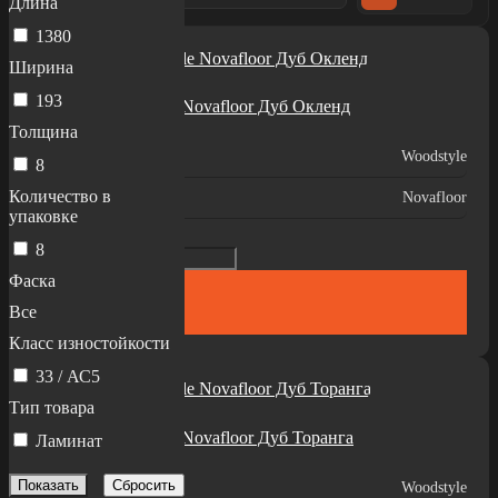
Длина
1380
Ширина
Под заказ
193
Ламинат Woodstyle Novafloor Дуб Окленд
Цена:
849
руб./м2
Толщина
Производитель:
Woodstyle
8
Количество в
Коллекция:
Novafloor
упаковке
8
Фаска
Купить
Все
Класс изностойкости
33 / АС5
Тип товара
Под заказ
Ламинат Woodstyle Novafloor Дуб Торанга
Ламинат
Цена:
849
руб./м2
Производитель:
Woodstyle