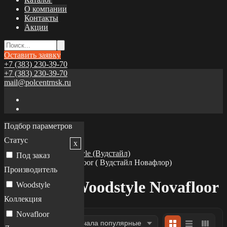
О компании
Контакты
Акции
Оставить заявку
+7 (383) 230-39-70
+7 (383) 230-39-70
mail@polcentrnsk.ru
Подбор параметров
Главная
Каталог
Статус
x
Ламинат
Ламинат Woodstyle (Вудстайл)
Под заказ
Woodstyle Novafloor ( Вудстайл Новафлор)
Производитель
Ламинат Woodstyle Novafloor
Woodstyle
Коллекция
Novafloor
Фильтр