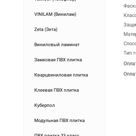
Фаск
VINILAM (Винилам)
Клас
Защи
Zeta (Зета)
Мате
Спос
Виниловый ламинат
Тип 
Замковая ПВХ плитка
Опла
Опла
Кварцвиниловая плитка
Клеевая ПВХ плитка
Куберпол
Модульная ПВХ плитка
ПВХ плитка 33 класс