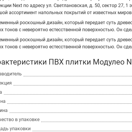
кции Next по адресу ул. Светлановская, д. 50, сектор 27, 1
шой ассортимент напольных покрытий от известных миров
еменный роскошный дизайн, который передает суть древес
х тонов с невероятно естесственной поверхностью. Он сд
еменный роскошный дизайн, который передает суть древес
х тонов с невероятно естесственной поверхностью. Он сд
актеристики ПВХ плитки Модулео Ne
зводитель
екция
а
на
ина
чество в упаковке
адь упаковки