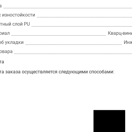
а
с изностойкости
тный слой PU
риал
Кварц-вини
об укладки
Инж
товара
та
та заказа осуществляется следующими способами: