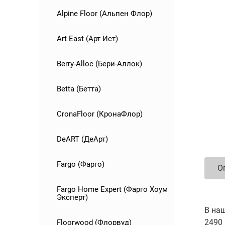
Alpine Floor (Альпен Флор)
Art East (Арт Ист)
Berry-Alloc (Бери-Аллок)
Betta (Бетта)
CronaFloor (КронаФлор)
DeART (ДеАрт)
Fargo (Фарго)
О
Fargo Home Expert (Фарго Хоум
Эксперт)
В наш
2490 
Floorwood (Флорвуд)