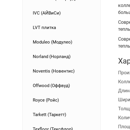
колле
боль
IVC (АЙВиСи)
Совр
LVT плитка
теплы
Совр
Moduleo (Модулео)
теплы
Norland (Норланд)
Хар
Noventis (Новентис)
Прои
Колл
Offwood (Оффвуд)
Длин
Шири
Royce (Ройс)
Толщ
Tarkett (Таркетт)
Коли
Площ
Texfloor (Тексфлор)