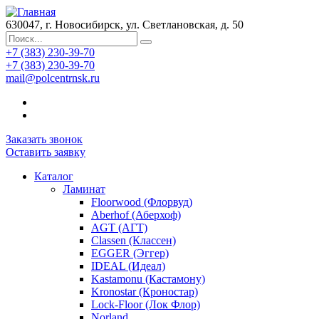
630047, г. Новосибирск, ул. Светлановская, д. 50
+7 (383) 230-39-70
+7 (383) 230-39-70
mail@polcentrnsk.ru
Заказать звонок
Оставить заявку
Каталог
Ламинат
Floorwood (Флорвуд)
Aberhof (Аберхоф)
AGT (АГТ)
Classen (Классен)
EGGER (Эггер)
IDEAL (Идеал)
Kastamonu (Кастамону)
Kronostar (Кроностар)
Lock-Floor (Лок Флор)
Norland