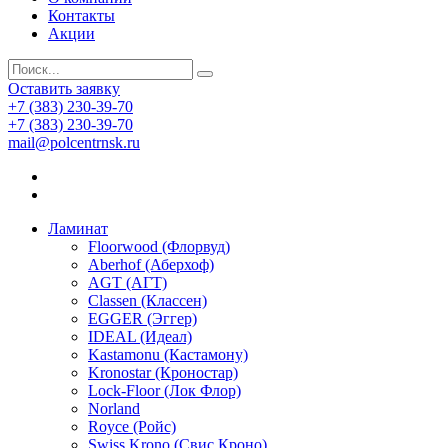
Контакты
Акции
Оставить заявку
+7 (383) 230-39-70
+7 (383) 230-39-70
mail@polcentrnsk.ru
Ламинат
Floorwood (Флорвуд)
Aberhof (Аберхоф)
AGT (АГТ)
Classen (Классен)
EGGER (Эггер)
IDEAL (Идеал)
Kastamonu (Кастамону)
Kronostar (Кроностар)
Lock-Floor (Лок Флор)
Norland
Royce (Ройс)
Swiss Krono (Свис Кроно)