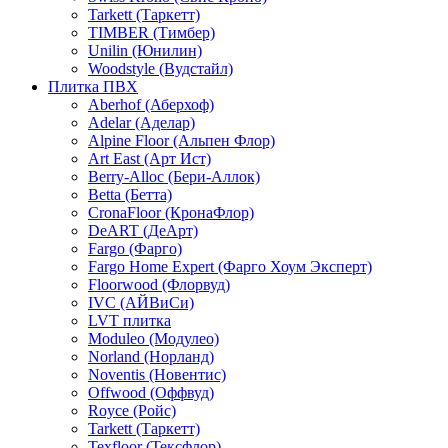
Tarkett (Таркетт)
TIMBER (Тимбер)
Unilin (Юнилин)
Woodstyle (Вудстайл)
Плитка ПВХ
Aberhof (Аберхоф)
Adelar (Аделар)
Alpine Floor (Альпен Флор)
Art East (Арт Ист)
Berry-Alloc (Бери-Аллок)
Betta (Бетта)
CronaFloor (КронаФлор)
DeART (ДеАрт)
Fargo (Фарго)
Fargo Home Expert (Фарго Хоум Эксперт)
Floorwood (Флорвуд)
IVC (АЙВиСи)
LVT плитка
Moduleo (Модулео)
Norland (Норланд)
Noventis (Новентис)
Offwood (Оффвуд)
Royce (Ройс)
Tarkett (Таркетт)
Texfloor (Тексфлор)