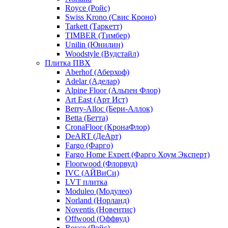
Royce (Ройс)
Swiss Krono (Свис Кроно)
Tarkett (Таркетт)
TIMBER (Тимбер)
Unilin (Юнилин)
Woodstyle (Вудстайл)
Плитка ПВХ
Aberhof (Аберхоф)
Adelar (Аделар)
Alpine Floor (Альпен Флор)
Art East (Арт Ист)
Berry-Alloc (Бери-Аллок)
Betta (Бетта)
CronaFloor (КронаФлор)
DeART (ДеАрт)
Fargo (Фарго)
Fargo Home Expert (Фарго Хоум Эксперт)
Floorwood (Флорвуд)
IVC (АЙВиСи)
LVT плитка
Moduleo (Модулео)
Norland (Норланд)
Noventis (Новентис)
Offwood (Оффвуд)
Royce (Ройс)