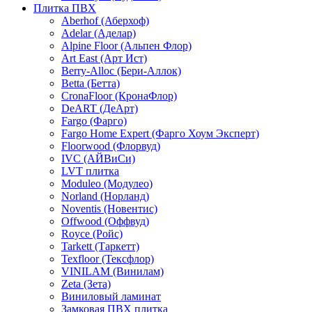
Плитка ПВХ
Aberhof (Аберхоф)
Adelar (Аделар)
Alpine Floor (Альпен Флор)
Art East (Арт Ист)
Berry-Alloc (Бери-Аллок)
Betta (Бетта)
CronaFloor (КронаФлор)
DeART (ДеАрт)
Fargo (Фарго)
Fargo Home Expert (Фарго Хоум Эксперт)
Floorwood (Флорвуд)
IVC (АЙВиСи)
LVT плитка
Moduleo (Модулео)
Norland (Норланд)
Noventis (Новентис)
Offwood (Оффвуд)
Royce (Ройс)
Tarkett (Таркетт)
Texfloor (Тексфлор)
VINILAM (Винилам)
Zeta (Зета)
Виниловый ламинат
Замковая ПВХ плитка