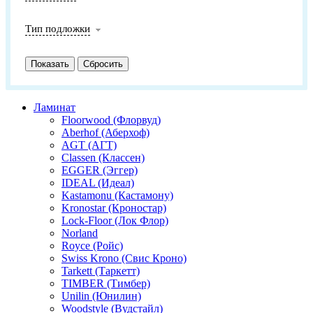
Тип подложки
Ламинат
Floorwood (Флорвуд)
Aberhof (Аберхоф)
AGT (АГТ)
Classen (Классен)
EGGER (Эггер)
IDEAL (Идеал)
Kastamonu (Кастамону)
Kronostar (Кроностар)
Lock-Floor (Лок Флор)
Norland
Royce (Ройс)
Swiss Krono (Свис Кроно)
Tarkett (Таркетт)
TIMBER (Тимбер)
Unilin (Юнилин)
Woodstyle (Вудстайл)