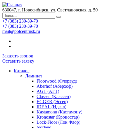
630047, г. Новосибирск, ул. Светлановская, д. 50
+7 (383) 230-39-70
+7 (383) 230-39-70
mail@polcentrnsk.ru
Заказать звонок
Оставить заявку
Каталог
Ламинат
Floorwood (Флорвуд)
Aberhof (Аберхоф)
AGT (АГТ)
Classen (Классен)
EGGER (Эггер)
IDEAL (Идеал)
Kastamonu (Кастамону)
Kronostar (Кроностар)
Lock-Floor (Лок Флор)
Norland