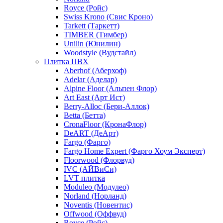
Royce (Ройс)
Swiss Krono (Свис Кроно)
Tarkett (Таркетт)
TIMBER (Тимбер)
Unilin (Юнилин)
Woodstyle (Вудстайл)
Плитка ПВХ
Aberhof (Аберхоф)
Adelar (Аделар)
Alpine Floor (Альпен Флор)
Art East (Арт Ист)
Berry-Alloc (Бери-Аллок)
Betta (Бетта)
CronaFloor (КронаФлор)
DeART (ДеАрт)
Fargo (Фарго)
Fargo Home Expert (Фарго Хоум Эксперт)
Floorwood (Флорвуд)
IVC (АЙВиСи)
LVT плитка
Moduleo (Модулео)
Norland (Норланд)
Noventis (Новентис)
Offwood (Оффвуд)
Royce (Ройс)