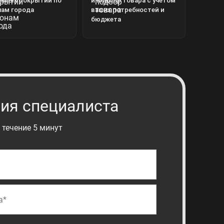
льных покрытий по
и подбор товара с учётом
нам города
ваших потребностей и
бюджета
ия специалиста
 течение 5 минут