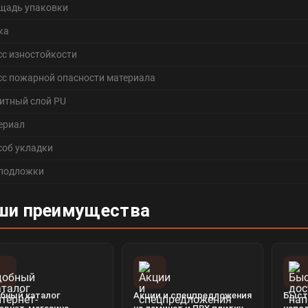
щадь упаковки
ка
сс изностойкости
сс пожарной опасности материала
итный слой PU
ериал
соб укладки
 подложки
ши преимущества
бный каталог
Акции и спецпредложения
Быст