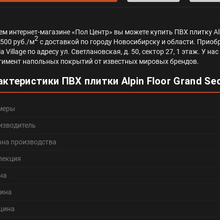
ем интернет-магазине «Пол Центр» вы можете купить ПВХ плитку Alpin
2
2500 руб./м
с доставкой по городу Новосибирску и области. Приобр
a Village по адресу ул. Светлановская, д. 50, сектор 27, 1 этаж. У 
тимент напольных покрытий от известных мировых брендов.
актеристики ПВХ плитки Alpin Floor Grand Seq
меры
изводитель
ана производства
лекция
на
ина
щина