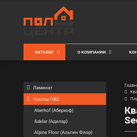
КАТАЛОГ
О КОМПАНИИ
КО
Главн
Ламинат
Кв
Пли
Плитка ПВХ
Кв
Aberhof (Аберхоф)
Se
Adelar (Аделар)
Alpine Floor (Альпен Флор)