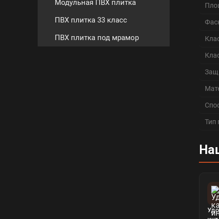
Модульная ПВХ плитка
Пло
ПВХ плитка 33 класс
Фас
ПВХ плитка под мрамор
Кла
Кла
Защ
Мат
Спо
Тип
На
Удо