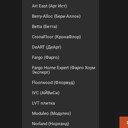
Art East (Арт Ист)
Berry-Alloc (Бери-Аллок)
Betta (Бетта)
CronaFloor (КронаФлор)
DeART (ДеАрт)
Fargo (Фарго)
Fargo Home Expert (Фарго Хоум
Эксперт)
Floorwood (Флорвуд)
IVC (АЙВиСи)
LVT плитка
Moduleo (Модулео)
Norland (Норланд)