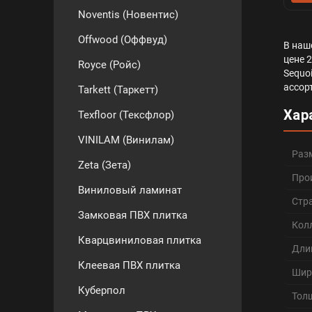
Noventis (Новентис)
Offwood (Оффвуд)
В наш
цене 
Royce (Ройс)
Sequoi
ассор
Tarkett (Таркетт)
Хар
Texfloor (Тексфлор)
VINILAM (Винилам)
Раз
Zeta (Зета)
Про
Виниловый ламинат
Стр
Замковая ПВХ плитка
Кол
Кварцвиниловая плитка
Дли
Клеевая ПВХ плитка
Шир
Куберпол
Тол