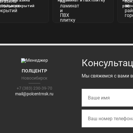
ернет-магазина
на ламинат и ПВХ плитку
напо
ольных покрытий
райо
Консультац
ПОЛЦЕНТР
Мы свяжемся с вами в
Новосибирск
+7 (383) 230-39-70
mail@polcentrnsk.ru