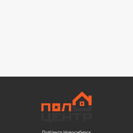
ПолЦентр Новосибирск