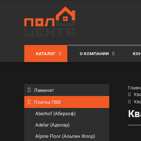
КАТАЛОГ
О КОМПАНИИ
КО
Главн
Ламинат
Кв
Кв
Плитка ПВХ
Кв
Aberhof (Аберхоф)
Adelar (Аделар)
Alpine Floor (Альпен Флор)