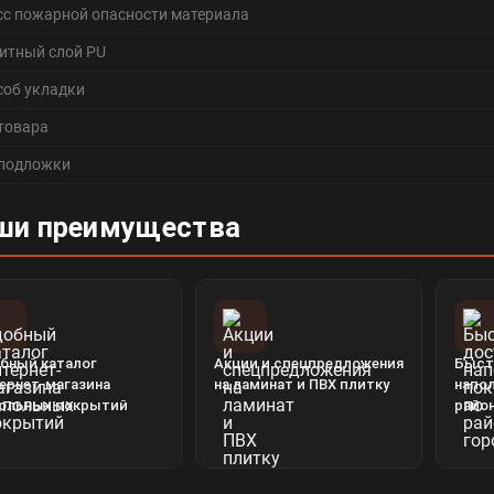
сс пожарной опасности материала
итный слой PU
соб укладки
 товара
 подложки
ши преимущества
бный каталог
Акции и спецпредложения
Быст
ернет-магазина
на ламинат и ПВХ плитку
напо
ольных покрытий
райо