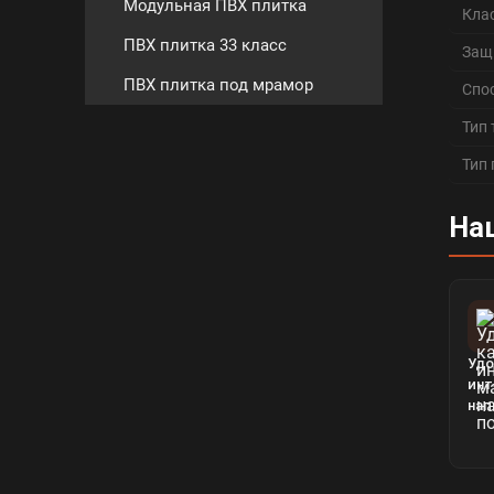
Модульная ПВХ плитка
Кла
ПВХ плитка 33 класс
Защ
ПВХ плитка под мрамор
Спо
Тип
Тип
На
Удо
инт
нап