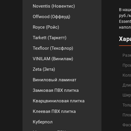
Noventis (Новентис)
В наш
руб./
Offwood (Оффвуд)
Essent
Royce (Ройс)
напол
Tarkett (Таркетт)
Хар
Texfloor (Тексфлор)
Раз
VINILAM (Винилам)
Про
Zeta (Зета)
Кол
Виниловый ламинат
Дли
Замковая ПВХ плитка
Шир
Кварцвиниловая плитка
Тол
Клеевая ПВХ плитка
Пло
Куберпол
Фас