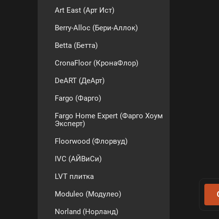
Art East (Арт Ист)
Berry-Alloc (Бери-Аллок)
Betta (Бетта)
CronaFloor (КронаФлор)
DeART (ДеАрт)
Fargo (Фарго)
Fargo Home Expert (Фарго Хоум
Эксперт)
Floorwood (Флорвуд)
IVC (АЙВиСи)
LVT плитка
Moduleo (Модулео)
Norland (Норланд)