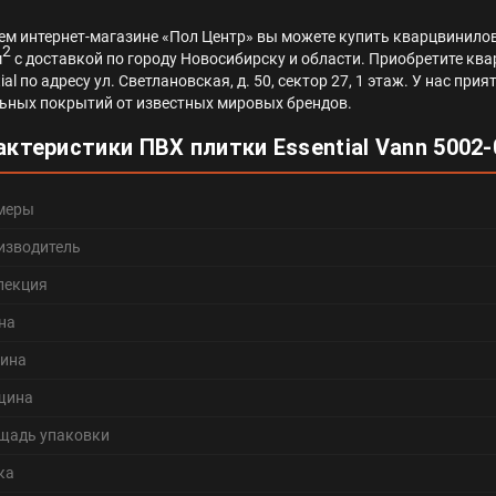
ем интернет-магазине «Пол Центр» вы можете купить кварцвинилову
2
м
с доставкой по городу Новосибирску и области. Приобретите ква
ial по адресу ул. Светлановская, д. 50, сектор 27, 1 этаж. У нас п
ьных покрытий от известных мировых брендов.
актеристики ПВХ плитки Essential Vann 5002-
меры
изводитель
лекция
на
ина
щина
щадь упаковки
ка