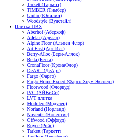
Tarkett (Таркетт)
TIMBER (Тимбер)
Unilin (Юнилин)
Woodstyle (Вудстайл)
Плитка ПВХ
Aberhof (Аберхоф)
Adelar (Аделар)
Alpine Floor (Альпен Флор)
Art East (Арт Ист)
Berry-Alloc (Бери-Аллок)
Betta (Бетта)
CronaFloor (КронаФлор)
DeART (ДеАрт)
Fargo (Фарго)
Fargo Home Expert (Фарго Хоум Эксперт)
Floorwood (Флорвуд)
IVC (АЙВиСи)
LVT плитка
Moduleo (Модулео)
Norland (Норланд)
Noventis (Новентис)
Offwood (Оффвуд)
Royce (Ройс)
Tarkett (Таркетт)
Texfloor (Тексфлор)