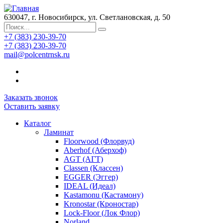
630047, г. Новосибирск, ул. Светлановская, д. 50
+7 (383) 230-39-70
+7 (383) 230-39-70
mail@polcentrnsk.ru
Заказать звонок
Оставить заявку
Каталог
Ламинат
Floorwood (Флорвуд)
Aberhof (Аберхоф)
AGT (АГТ)
Classen (Классен)
EGGER (Эггер)
IDEAL (Идеал)
Kastamonu (Кастамону)
Kronostar (Кроностар)
Lock-Floor (Лок Флор)
Norland