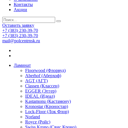
Контакты
Акции
Оставить заявку
+7 (383) 230-39-70
+7 (383) 230-39-70
mail@polcentrnsk.ru
Ламинат
Floorwood (Флорвуд)
Aberhof (Аберхоф)
AGT (АГТ)
Classen (Классен)
EGGER (Эггер)
IDEAL (Идеал)
Kastamonu (Кастамону)
Kronostar (Кроностар)
Lock-Floor (Лок Флор)
Norland
Royce (Ройс)
Swiss Krono (Свис Кроно)