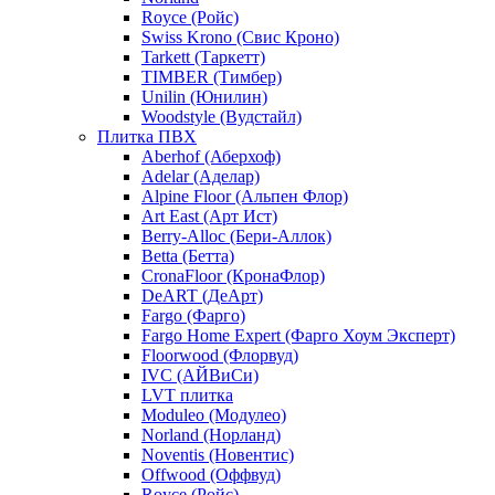
Royce (Ройс)
Swiss Krono (Свис Кроно)
Tarkett (Таркетт)
TIMBER (Тимбер)
Unilin (Юнилин)
Woodstyle (Вудстайл)
Плитка ПВХ
Aberhof (Аберхоф)
Adelar (Аделар)
Alpine Floor (Альпен Флор)
Art East (Арт Ист)
Berry-Alloc (Бери-Аллок)
Betta (Бетта)
CronaFloor (КронаФлор)
DeART (ДеАрт)
Fargo (Фарго)
Fargo Home Expert (Фарго Хоум Эксперт)
Floorwood (Флорвуд)
IVC (АЙВиСи)
LVT плитка
Moduleo (Модулео)
Norland (Норланд)
Noventis (Новентис)
Offwood (Оффвуд)
Royce (Ройс)