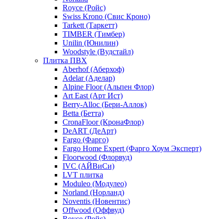
Royce (Ройс)
Swiss Krono (Свис Кроно)
Tarkett (Таркетт)
TIMBER (Тимбер)
Unilin (Юнилин)
Woodstyle (Вудстайл)
Плитка ПВХ
Aberhof (Аберхоф)
Adelar (Аделар)
Alpine Floor (Альпен Флор)
Art East (Арт Ист)
Berry-Alloc (Бери-Аллок)
Betta (Бетта)
CronaFloor (КронаФлор)
DeART (ДеАрт)
Fargo (Фарго)
Fargo Home Expert (Фарго Хоум Эксперт)
Floorwood (Флорвуд)
IVC (АЙВиСи)
LVT плитка
Moduleo (Модулео)
Norland (Норланд)
Noventis (Новентис)
Offwood (Оффвуд)
Royce (Ройс)