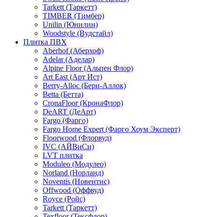
Tarkett (Таркетт)
TIMBER (Тимбер)
Unilin (Юнилин)
Woodstyle (Вудстайл)
Плитка ПВХ
Aberhof (Аберхоф)
Adelar (Аделар)
Alpine Floor (Альпен Флор)
Art East (Арт Ист)
Berry-Alloc (Бери-Аллок)
Betta (Бетта)
CronaFloor (КронаФлор)
DeART (ДеАрт)
Fargo (Фарго)
Fargo Home Expert (Фарго Хоум Эксперт)
Floorwood (Флорвуд)
IVC (АЙВиСи)
LVT плитка
Moduleo (Модулео)
Norland (Норланд)
Noventis (Новентис)
Offwood (Оффвуд)
Royce (Ройс)
Tarkett (Таркетт)
Texfloor (Тексфлор)