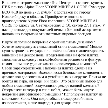
В нашем интернет-магазине «Пол Центр» вы можете купить
ПВХ плитку Alpine Floor STONE MINERAL CORE Сумидеро
2
ЕСО 4-18 по цене 2755 руб./м
с доставкой по городу
Новосибирску и области. Приобретите плитка от
производителя Alpine Floor коллекции STONE MINERAL
CORE по адресу ул. Светлановская, д. 50, сектор 27, 1 этаж. У
нас приятные для покупателей цены и большой ассортимент
напольных покрытий от известных мировых брендов.
Ищете напольное покрытие с оригинальным дизайном?
Хотите подчеркнуть уникальный стиль помещения? Можно
купить яркие аксессуары или пойти ва-банк и акцентировать
внимание на декоре пола. Представленная на фото плитка
запомнится каждому гостю.Необычная расцветка и фактура
камня – чем еще удивит каменно-полимерный композит?
Своей характеристикой. Напольная плитка сделана из
прочных материалов. Экологически безопасные компоненты
делают пол долговечным и устойчивым к нагрузке. Плитка не
боится ни пара, ни воды, ни грязи. Это отличный выбор для
любых помещений. Задумались о декоре ванной комнаты?
Оформляете интерьер в спальне? А, может быть, ищете
покрытие для офисного помещения? Используйте плитку из
коллекции Stone. Она водостойкая, пожароустойчивая,
износостойкая, а еще подходит для декора стен.