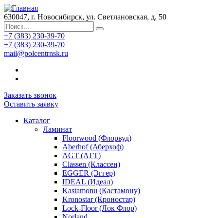
630047, г. Новосибирск, ул. Светлановская, д. 50
+7 (383) 230-39-70
+7 (383) 230-39-70
mail@polcentrnsk.ru
Заказать звонок
Оставить заявку
Каталог
Ламинат
Floorwood (Флорвуд)
Aberhof (Аберхоф)
AGT (АГТ)
Classen (Классен)
EGGER (Эггер)
IDEAL (Идеал)
Kastamonu (Кастамону)
Kronostar (Кроностар)
Lock-Floor (Лок Флор)
Norland