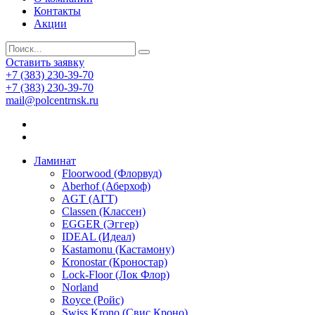
Контакты
Акции
Оставить заявку
+7 (383) 230-39-70
+7 (383) 230-39-70
mail@polcentrnsk.ru
Ламинат
Floorwood (Флорвуд)
Aberhof (Аберхоф)
AGT (АГТ)
Classen (Классен)
EGGER (Эггер)
IDEAL (Идеал)
Kastamonu (Кастамону)
Kronostar (Кроностар)
Lock-Floor (Лок Флор)
Norland
Royce (Ройс)
Swiss Krono (Свис Кроно)