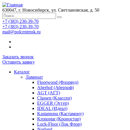
630047, г. Новосибирск, ул. Светлановская, д. 50
+7 (383) 230-39-70
+7 (383) 230-39-70
mail@polcentrnsk.ru
Заказать звонок
Оставить заявку
Каталог
Ламинат
Floorwood (Флорвуд)
Aberhof (Аберхоф)
AGT (АГТ)
Classen (Классен)
EGGER (Эггер)
IDEAL (Идеал)
Kastamonu (Кастамону)
Kronostar (Кроностар)
Lock-Floor (Лок Флор)
Norland