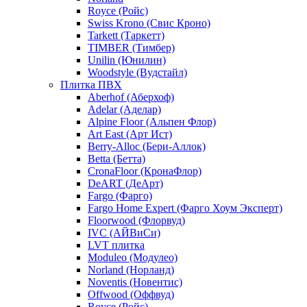
Royce (Ройс)
Swiss Krono (Свис Кроно)
Tarkett (Таркетт)
TIMBER (Тимбер)
Unilin (Юнилин)
Woodstyle (Вудстайл)
Плитка ПВХ
Aberhof (Аберхоф)
Adelar (Аделар)
Alpine Floor (Альпен Флор)
Art East (Арт Ист)
Berry-Alloc (Бери-Аллок)
Betta (Бетта)
CronaFloor (КронаФлор)
DeART (ДеАрт)
Fargo (Фарго)
Fargo Home Expert (Фарго Хоум Эксперт)
Floorwood (Флорвуд)
IVC (АЙВиСи)
LVT плитка
Moduleo (Модулео)
Norland (Норланд)
Noventis (Новентис)
Offwood (Оффвуд)
Royce (Ройс)