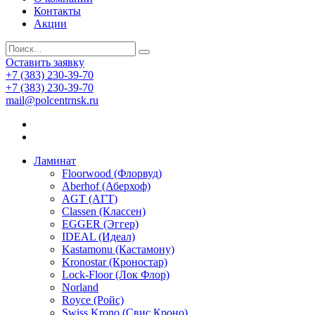
Контакты
Акции
Оставить заявку
+7 (383) 230-39-70
+7 (383) 230-39-70
mail@polcentrnsk.ru
Ламинат
Floorwood (Флорвуд)
Aberhof (Аберхоф)
AGT (АГТ)
Classen (Классен)
EGGER (Эггер)
IDEAL (Идеал)
Kastamonu (Кастамону)
Kronostar (Кроностар)
Lock-Floor (Лок Флор)
Norland
Royce (Ройс)
Swiss Krono (Свис Кроно)