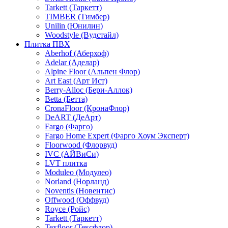
Tarkett (Таркетт)
TIMBER (Тимбер)
Unilin (Юнилин)
Woodstyle (Вудстайл)
Плитка ПВХ
Aberhof (Аберхоф)
Adelar (Аделар)
Alpine Floor (Альпен Флор)
Art East (Арт Ист)
Berry-Alloc (Бери-Аллок)
Betta (Бетта)
CronaFloor (КронаФлор)
DeART (ДеАрт)
Fargo (Фарго)
Fargo Home Expert (Фарго Хоум Эксперт)
Floorwood (Флорвуд)
IVC (АЙВиСи)
LVT плитка
Moduleo (Модулео)
Norland (Норланд)
Noventis (Новентис)
Offwood (Оффвуд)
Royce (Ройс)
Tarkett (Таркетт)
Texfloor (Тексфлор)