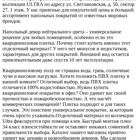
коллекции ULTRA по адресу ул. Светлановская, д. 50, сектор
27, 1 этаж. У нас приятные для покупателей цены и большой
ассортимент напольных покрытий от известных мировых
брендов.
Напольный декор нейтрального цвета – универсальное
решение для любых помещений, особенно если это
кварцвиниловая плитка. Почему стоит купить именно этот
отделочный материал? У него нет минусов и недостатков,
характерных для других покрытий. Внешний вид остается
привлекательным даже спустя 10 лет эксплуатации.
Кварцвиниловому полу не страшна вода, грязь, солнечные
лучи и высокие нагрузки. Хотите положить ПВХ плитку в
ванной комнате? Отличный выбор, ведь ПВХ плитка
отличается 100% водостойкостью. Нужно купить
кварцвиниловое покрытие в офис? Оно удивит вас своей
прочностью и пожаробезопасностью. А что насчёт
коммерческих помещений? Плитка подходит и для таких
случаев. Это поистине универсальное покрытие, за которым
очень просто ухаживать.Отделочный материал из коллекции
Ultra фиксируется при помощи клея. Быстрый монтаж плюс
34 класс износостойкости не оставляют никаких сомнений в
правильности выбора. Каталог нашего магазина приятно
удивит вас ценами и разнообразием декоров. Мы сделали