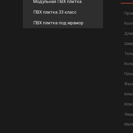
Модульная ПВХ плитка
ПВХ плитка 33 класс
Про
ПВХ плитка под мрамор
Кол
Дли
Шир
Тол
Коли
Пло
Фас
Кла
Кла
Защ
Мат