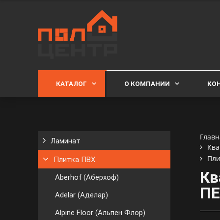
КАТАЛОГ
О КОМПАНИИ
КО
Главн
Ламинат
Ква
Пли
Плитка ПВХ
Кв
Aberhof (Аберхоф)
ПЕ
Adelar (Аделар)
Alpine Floor (Альпен Флор)