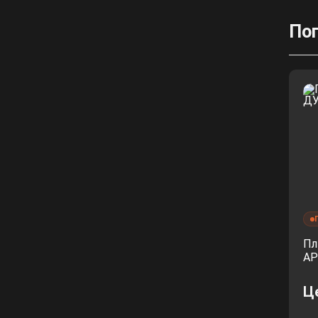
По
Пл
АР
Ц