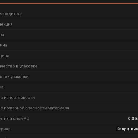
изводитель
лекция
на
ина
щина
чество в упаковке
щадь упаковки
ка
сс изностойкости
сс пожарной опасности материала
итный слой PU
0.3 
ериал
Кварц-вин