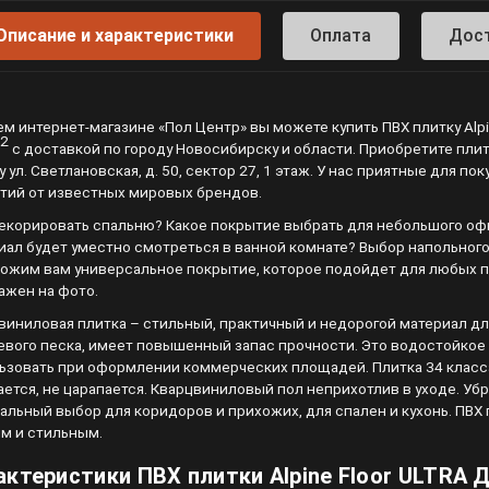
Описание и характеристики
Оплата
Дос
ем интернет-магазине «Пол Центр» вы можете купить ПВХ плитку Alp
2
с доставкой по городу Новосибирску и области. Приобретите плитк
у ул. Светлановская, д. 50, сектор 27, 1 этаж. У нас приятные для 
тий от известных мировых брендов.
екорировать спальню? Какое покрытие выбрать для небольшого офи
иал будет уместно смотреться в ванной комнате? Выбор напольного
ожим вам универсальное покрытие, которое подойдет для любых п
ажен на фото.
виниловая плитка – стильный, практичный и недорогой материал дл
евого песка, имеет повышенный запас прочности. Это водостойкое
ьзовать при оформлении коммерческих площадей. Плитка 34 класса
ается, не царапается. Кварцвиниловый пол неприхотлив в уходе. Убр
альный выбор для коридоров и прихожих, для спален и кухонь. ПВХ 
м и стильным.
актеристики ПВХ плитки Alpine Floor ULTRA