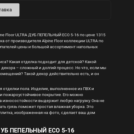
тавка
ine Floor ULTRA ДУБ ПЕПЕЛЬНЫЙ ECO 5-16 по цене 1315
а от производителя Alpine Floor коллекции ULTRA по
покупателей цены и большой ассортимент напольных
са? Какая отделка подходит для детской? Какой
 декора – сложный и долгий процесс. Но что, если мы
омещений? Такой декор действительно есть, и он
я отделки пола. Изделие, выполненное из ПВХ и
 и пожароустойчивое покрытие. Его можно
 износостойкости выдержит любую нагрузку. Она не
ать грязь поможет простая влажная уборка. Это
плитка, изображенная на фото, сделает ваш дом
 ДУБ ПЕПЕЛЬНЫЙ ECO 5-16