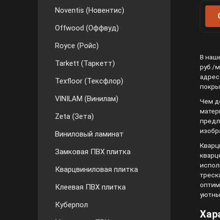
Noventis (Новентис)
Offwood (Оффвуд)
Royce (Ройс)
В наш
Tarkett (Таркетт)
руб./м
адрес
Texfloor (Тексфлор)
покры
VINILAM (Винилам)
Чем д
матер
Zeta (Зета)
предл
изобр
Виниловый ламинат
Кварц
Замковая ПВХ плитка
кварц
испол
Кварцвиниловая плитка
треск
оптим
Клеевая ПВХ плитка
уютны
Куберпол
Хар