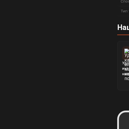
Спо
Тип 
На
Удо
инт
нап