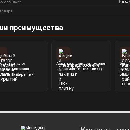
соб укладки
На кл
товара
ши преимущества
бный каталог
Акции и спецпредложения
Быст
ернет-магазина
на ламинат и ПВХ плитку
напо
ольных покрытий
райо