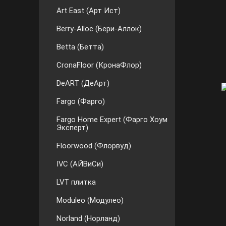
Art East (Арт Ист)
Berry-Alloc (Бери-Аллок)
Betta (Бетта)
CronaFloor (КронаФлор)
DeART (ДеАрт)
Fargo (Фарго)
Fargo Home Expert (Фарго Хоум
Эксперт)
Floorwood (Флорвуд)
IVC (АЙВиСи)
LVT плитка
Moduleo (Модулео)
Norland (Норланд)