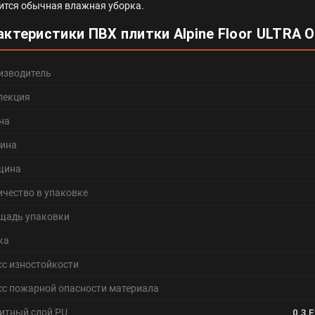
ится обычная влажная уборка.
актеристики ПВХ плитки Alpine Floor ULTRA
изводитель
лекция
на
ина
щина
ичество в упаковке
щадь упаковки
ка
сс изностойкости
сс пожарной опасности материала
итный слой PU
0.3 