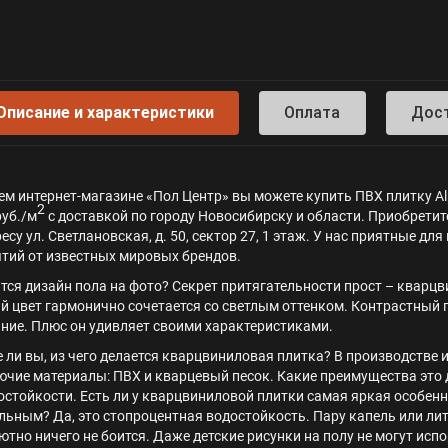
Описание и характеристики
Оплата
Дос
ем интернет-магазине «Пол Центр» вы можете купить ПВХ плитку A
2
руб./м
с доставкой по городу Новосибирску и области. Приобретите
ресу ул. Светлановская, д. 50, сектор 27, 1 этаж. У нас приятные 
тий от известных мировых брендов.
тся дизайн пола на фото? Секрет притягательности прост – кварц
й цвет гармонично сочетается со светлым оттенком. Контрастный п
ние. Плюс он удивляет своими характеристиками.
е ли вы, из чего делается кварцвиниловая плитка? В производстве
ючие материалы: ПВХ и кварцевый песок. Какие преимущества это 
остойкости. Есть ли у кварцвиниловой плитки самая яркая особен
льным? Да, это стопроцентная водостойкость. Пару капель или лит
ютно ничего не боится. Даже детские рисунки на полу не могут ис