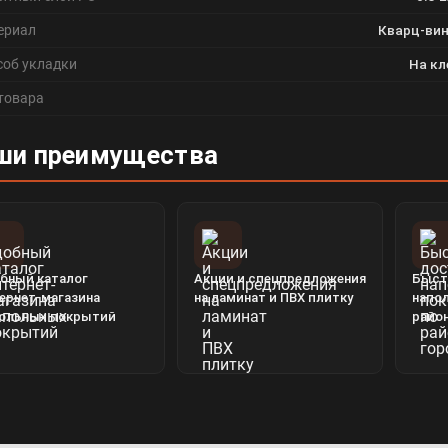
ериал
Кварц-вин
соб укладки
На кл
 товара
ши преимущества
бный каталог
Акции и спецпредложения
Быст
ернет-магазина
на ламинат и ПВХ плитку
напо
ольных покрытий
райо