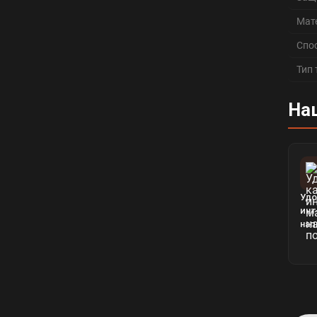
Мат
Спо
Тип
На
Удо
инт
нап