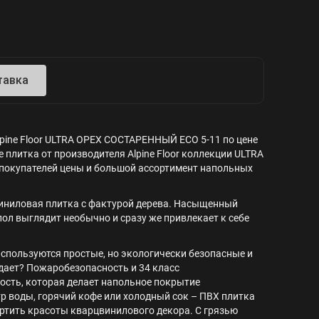
тавка
lpine Floor ULTRA ОРЕХ СОСТАРЕННЫЙ ECO 5-11 по цене
 плитка от производителя Alpine Floor коллекции ULTRA
для покупателей цены и большой ассортимент напольных
виниловая плитка с фактурой дерева. Насыщенный
ол выглядит необычно и сразу же привлекает к себе
 используются простые, но экологически безопасные и
дает? Пожаробезопасность и 34 класс
ность, которая делает напольное покрытие
р воды, горячий кофе или холодный сок – ПВХ плитка
портить красоты кварцвинилового декора. С грязью