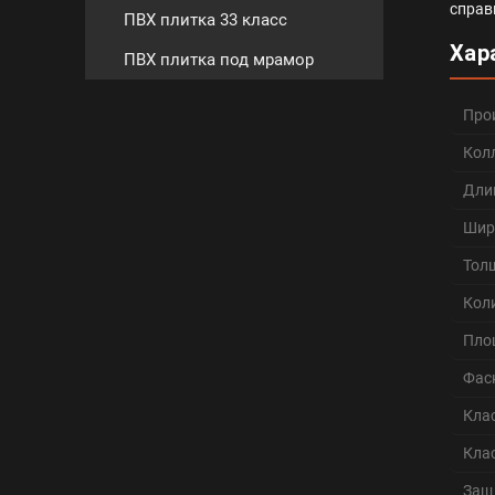
справ
ПВХ плитка 33 класс
Хар
ПВХ плитка под мрамор
Про
Кол
Дли
Шир
Тол
Кол
Пло
Фас
Кла
Кла
Защ