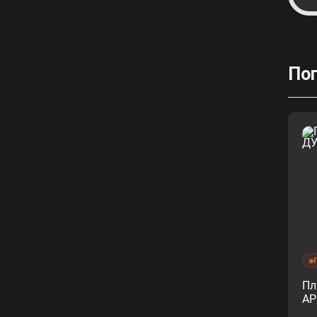
По
Пл
АР