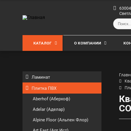
63004
Светл
КАТАЛОГ
О КОМПАНИИ
КО
Главн
Ламинат
Кв
Пл
Плитка ПВХ
Кв
Aberhof (Аберхоф)
СО
Adelar (Аделар)
Alpine Floor (Альпен Флор)
Art East (Арт Ист)