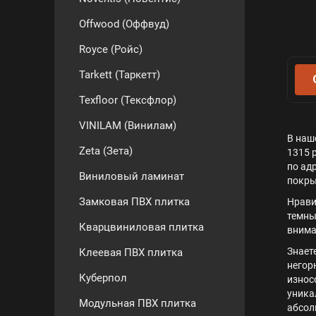
Offwood (Оффвуд)
Royce (Ройс)
Tarkett (Таркетт)
Texfloor (Тексфлор)
VINILAM (Винилам)
В наш
Zeta (Зета)
1315 
по ад
Виниловый ламинат
покры
Замковая ПВХ плитка
Нрави
темны
Кварцвиниловая плитка
внима
Знает
Клеевая ПВХ плитка
негор
Куберпол
износ
уника
Модульная ПВХ плитка
абсол