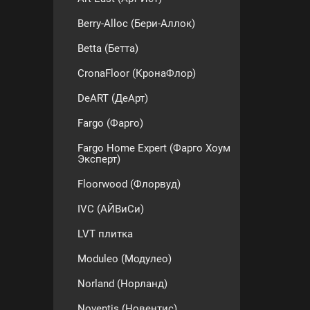
Berry-Alloc (Бери-Аллок)
Betta (Бетта)
CronaFloor (КронаФлор)
DeART (ДеАрт)
Fargo (Фарго)
Fargo Home Expert (Фарго Хоум
Эксперт)
Floorwood (Флорвуд)
IVC (АЙВиСи)
LVT плитка
Moduleo (Модулео)
Norland (Норланд)
Noventis (Новентис)