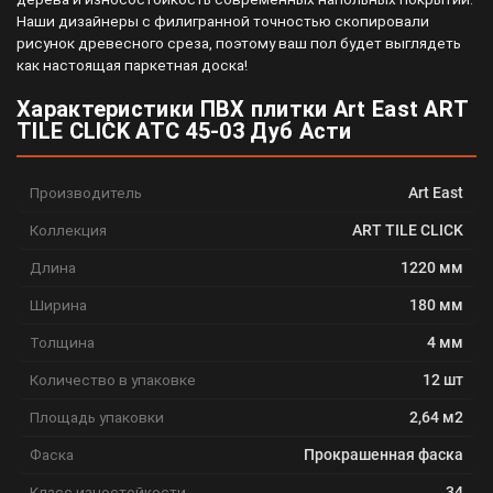
Наши дизайнеры с филигранной точностью скопировали
рисунок древесного среза, поэтому ваш пол будет выглядеть
как настоящая паркетная доска!
Характеристики ПВХ плитки Art East ART
TILE CLICK ATC 45-03 Дуб Асти
Производитель
Art East
Коллекция
ART TILE CLICK
Длина
1220 мм
Ширина
180 мм
Толщина
4 мм
Количество в упаковке
12 шт
Площадь упаковки
2,64 м2
Фаска
Прокрашенная фаска
Класс изностойкости
34