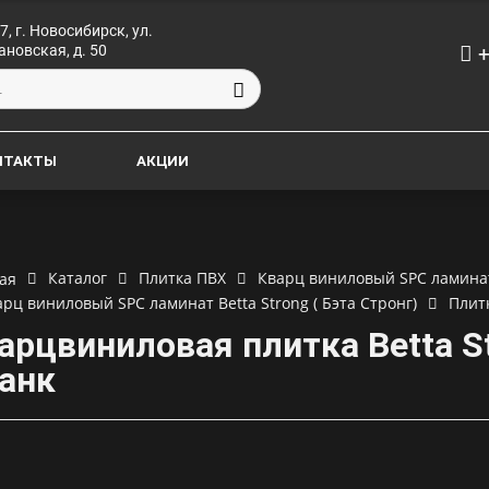
7, г. Новосибирск, ул.
+
ановская, д. 50
НТАКТЫ
АКЦИИ
Каталог
Плитка ПВХ
Кварц виниловый SPC ламинат 
ая
арц виниловый SPC ламинат Betta Strong ( Бэта Стронг)
Плитк
арцвиниловая плитка Betta S
анк