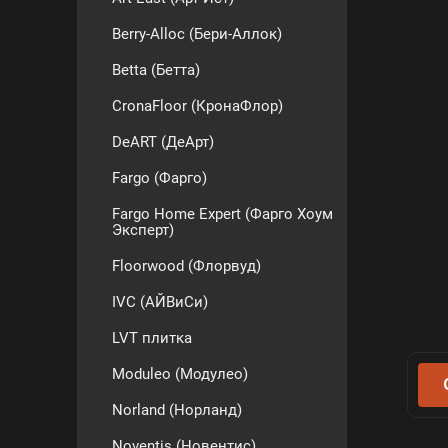
Berry-Alloc (Бери-Аллок)
Betta (Бетта)
CronaFloor (КронаФлор)
DeART (ДеАрт)
Fargo (Фарго)
Fargo Home Expert (Фарго Хоум
Эксперт)
Floorwood (Флорвуд)
IVC (АЙВиСи)
LVT плитка
Moduleo (Модулео)
Norland (Норланд)
Noventis (Новентис)