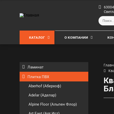
63004
Светл
КАТАЛОГ
О КОМПАНИИ
КО
Главн
Ламинат
Кв
Плитка ПВХ
Кв
Aberhof (Аберхоф)
Бл
Adelar (Аделар)
Alpine Floor (Альпен Флор)
Art East (Арт Ист)