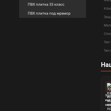
Фас
ПВХ плитка 33 класс
Кла
ПВХ плитка под мрамор
Защ
Мат
Спо
Тип
Тип
На
Удо
инт
нап