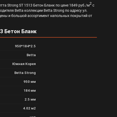
2
та Strong ST 1513 Бетон Бланк по цене 1849 руб./м
с
дителя Betta коллекции Betta Strong по адресу ул.
ей цены и большой ассортимент напольных покрытий от
3 Бетон Бланк
950*184*2.5
Betta
Южная Корея
Betta Strong
950 мм
184 мм
2.5 мм
4.02 м2