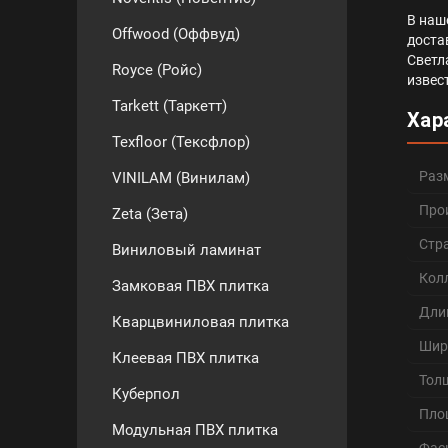
В наш
Offwood (Оффвуд)
доста
Светл
Royce (Ройс)
извес
Tarkett (Таркетт)
Хар
Texfloor (Тексфлор)
Раз
VINILAM (Винилам)
Про
Zeta (Зета)
Стр
Виниловый ламинат
Кол
Замковая ПВХ плитка
Дли
Кварцвиниловая плитка
Шир
Клеевая ПВХ плитка
Тол
Куберпол
Пло
Модульная ПВХ плитка