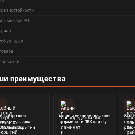
ка
сс изностойкости
итный слой PU
ериал
соб укладки
 товара
 подложки
ши преимущества
бный каталог
Акции и спецпредложения
Быст
ернет-магазина
на ламинат и ПВХ плитку
напо
ольных покрытий
райо