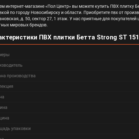
ем интернет-магазине «Пол Центр» вы можете купить ПВХ плитку Бет
вкой по городу Новосибирску и области. Приобретите пвх от произво
ановская, д. 50, сектор 27, 1 этаж. У нас приятные для покупател
тных мировых брендов.
актеристики ПВХ плитки Бетта Strong ST 151
меры
изводитель
ана производства
лекция
на
ина
щина
щадь упаковки