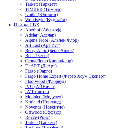
Tarkett (Таркетт)
TIMBER (Тимбер)
Unilin (Юнилин)
Woodstyle (Вудстайл)
Плитка ПВХ
Aberhof (Аберхоф)
Adelar (Аделар)
Alpine Floor (Альпен Флор)
Art East (Арт Ист)
Berry-Alloc (Бери-Аллок)
Betta (Бетта)
CronaFloor (КронаФлор)
DeART (ДеАрт)
Fargo (Фарго)
Fargo Home Expert (Фарго Хоум Эксперт)
Floorwood (Флорвуд)
IVC (АЙВиСи)
LVT плитка
Moduleo (Модулео)
Norland (Норланд)
Noventis (Новентис)
Offwood (Оффвуд)
Royce (Ройс)
Tarkett (Таркетт)
Texfloor (Тексфлор)