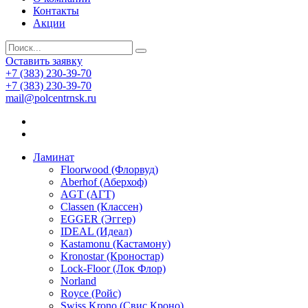
Контакты
Акции
Оставить заявку
+7 (383) 230-39-70
+7 (383) 230-39-70
mail@polcentrnsk.ru
Ламинат
Floorwood (Флорвуд)
Aberhof (Аберхоф)
AGT (АГТ)
Classen (Классен)
EGGER (Эггер)
IDEAL (Идеал)
Kastamonu (Кастамону)
Kronostar (Кроностар)
Lock-Floor (Лок Флор)
Norland
Royce (Ройс)
Swiss Krono (Свис Кроно)