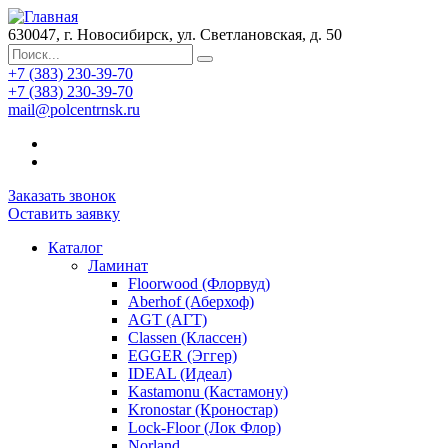
630047, г. Новосибирск, ул. Светлановская, д. 50
+7 (383) 230-39-70
+7 (383) 230-39-70
mail@polcentrnsk.ru
Заказать звонок
Оставить заявку
Каталог
Ламинат
Floorwood (Флорвуд)
Aberhof (Аберхоф)
AGT (АГТ)
Classen (Классен)
EGGER (Эггер)
IDEAL (Идеал)
Kastamonu (Кастамону)
Kronostar (Кроностар)
Lock-Floor (Лок Флор)
Norland