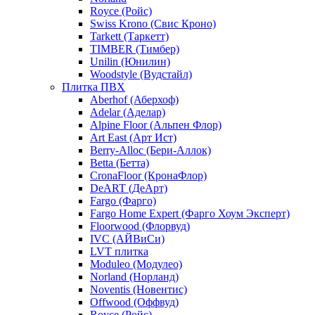
Royce (Ройс)
Swiss Krono (Свис Кроно)
Tarkett (Таркетт)
TIMBER (Тимбер)
Unilin (Юнилин)
Woodstyle (Вудстайл)
Плитка ПВХ
Aberhof (Аберхоф)
Adelar (Аделар)
Alpine Floor (Альпен Флор)
Art East (Арт Ист)
Berry-Alloc (Бери-Аллок)
Betta (Бетта)
CronaFloor (КронаФлор)
DeART (ДеАрт)
Fargo (Фарго)
Fargo Home Expert (Фарго Хоум Эксперт)
Floorwood (Флорвуд)
IVC (АЙВиСи)
LVT плитка
Moduleo (Модулео)
Norland (Норланд)
Noventis (Новентис)
Offwood (Оффвуд)
Royce (Ройс)