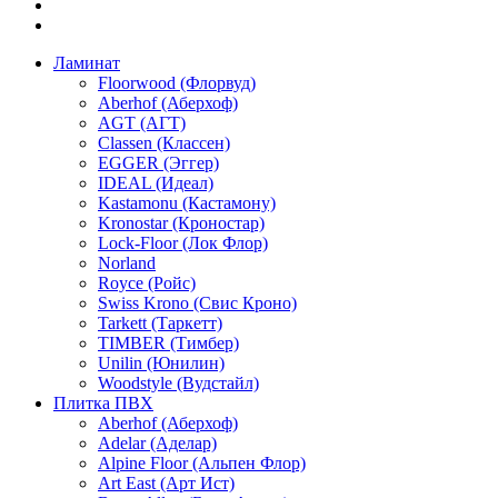
Ламинат
Floorwood (Флорвуд)
Aberhof (Аберхоф)
AGT (АГТ)
Classen (Классен)
EGGER (Эггер)
IDEAL (Идеал)
Kastamonu (Кастамону)
Kronostar (Кроностар)
Lock-Floor (Лок Флор)
Norland
Royce (Ройс)
Swiss Krono (Свис Кроно)
Tarkett (Таркетт)
TIMBER (Тимбер)
Unilin (Юнилин)
Woodstyle (Вудстайл)
Плитка ПВХ
Aberhof (Аберхоф)
Adelar (Аделар)
Alpine Floor (Альпен Флор)
Art East (Арт Ист)