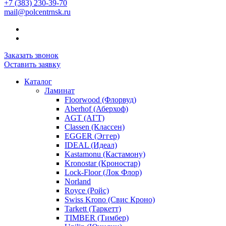
+7 (383) 230-39-70
mail@polcentrnsk.ru
Заказать звонок
Оставить заявку
Каталог
Ламинат
Floorwood (Флорвуд)
Aberhof (Аберхоф)
AGT (АГТ)
Classen (Классен)
EGGER (Эггер)
IDEAL (Идеал)
Kastamonu (Кастамону)
Kronostar (Кроностар)
Lock-Floor (Лок Флор)
Norland
Royce (Ройс)
Swiss Krono (Свис Кроно)
Tarkett (Таркетт)
TIMBER (Тимбер)