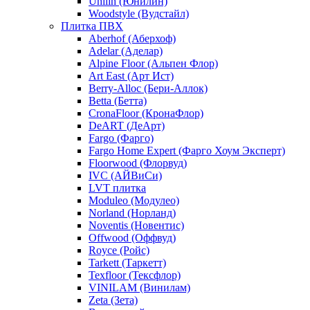
Unilin (Юнилин)
Woodstyle (Вудстайл)
Плитка ПВХ
Aberhof (Аберхоф)
Adelar (Аделар)
Alpine Floor (Альпен Флор)
Art East (Арт Ист)
Berry-Alloc (Бери-Аллок)
Betta (Бетта)
CronaFloor (КронаФлор)
DeART (ДеАрт)
Fargo (Фарго)
Fargo Home Expert (Фарго Хоум Эксперт)
Floorwood (Флорвуд)
IVC (АЙВиСи)
LVT плитка
Moduleo (Модулео)
Norland (Норланд)
Noventis (Новентис)
Offwood (Оффвуд)
Royce (Ройс)
Tarkett (Таркетт)
Texfloor (Тексфлор)
VINILAM (Винилам)
Zeta (Зета)