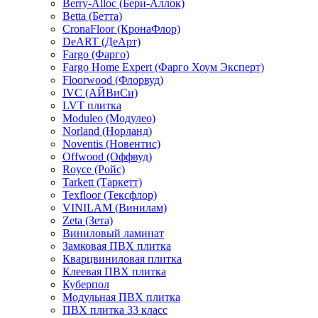
Berry-Alloc (Бери-Аллок)
Betta (Бетта)
CronaFloor (КронаФлор)
DeART (ДеАрт)
Fargo (Фарго)
Fargo Home Expert (Фарго Хоум Эксперт)
Floorwood (Флорвуд)
IVC (АЙВиСи)
LVT плитка
Moduleo (Модулео)
Norland (Норланд)
Noventis (Новентис)
Offwood (Оффвуд)
Royce (Ройс)
Tarkett (Таркетт)
Texfloor (Тексфлор)
VINILAM (Винилам)
Zeta (Зета)
Виниловый ламинат
Замковая ПВХ плитка
Кварцвиниловая плитка
Клеевая ПВХ плитка
Куберпол
Модульная ПВХ плитка
ПВХ плитка 33 класс