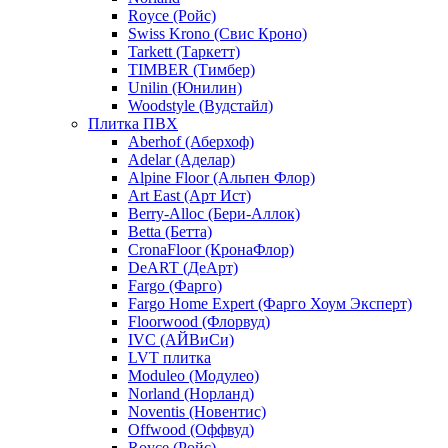
Royce (Ройс)
Swiss Krono (Свис Кроно)
Tarkett (Таркетт)
TIMBER (Тимбер)
Unilin (Юнилин)
Woodstyle (Вудстайл)
Плитка ПВХ
Aberhof (Аберхоф)
Adelar (Аделар)
Alpine Floor (Альпен Флор)
Art East (Арт Ист)
Berry-Alloc (Бери-Аллок)
Betta (Бетта)
CronaFloor (КронаФлор)
DeART (ДеАрт)
Fargo (Фарго)
Fargo Home Expert (Фарго Хоум Эксперт)
Floorwood (Флорвуд)
IVC (АЙВиСи)
LVT плитка
Moduleo (Модулео)
Norland (Норланд)
Noventis (Новентис)
Offwood (Оффвуд)
Royce (Ройс)