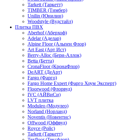
Tarkett (Таркетт)
TIMBER (Тимбер)
Unilin (Юнилин)
Woodstyle (Вудстайл)
Плитка ПВХ
Aberhof (Аберхоф)
Adelar (Аделар)
Alpine Floor (Альпен Флор)
Art East (Арт Ист)
Berry-Alloc (Бери-Аллок)
Betta (Бетта)
CronaFloor (КронаФлор)
DeART (ДеАрт)
Fargo (Фарго)
Fargo Home Expert (Фарго Хоум Эксперт)
Floorwood (Флорвуд)
IVC (АЙВиСи)
LVT плитка
Moduleo (Модулео)
Norland (Норланд)
Noventis (Новентис)
Offwood (Оффвуд)
Royce (Ройс)
Tarkett (Таркетт)
Texfloor (Тексфлор)