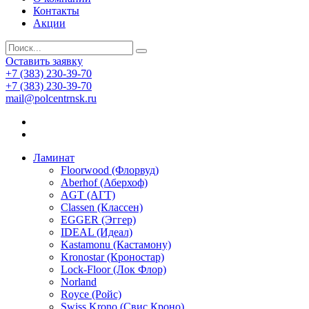
Контакты
Акции
Оставить заявку
+7 (383) 230-39-70
+7 (383) 230-39-70
mail@polcentrnsk.ru
Ламинат
Floorwood (Флорвуд)
Aberhof (Аберхоф)
AGT (АГТ)
Classen (Классен)
EGGER (Эггер)
IDEAL (Идеал)
Kastamonu (Кастамону)
Kronostar (Кроностар)
Lock-Floor (Лок Флор)
Norland
Royce (Ройс)
Swiss Krono (Свис Кроно)