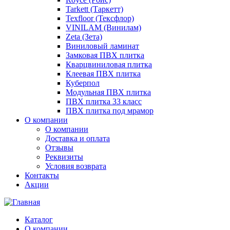
Tarkett (Таркетт)
Texfloor (Тексфлор)
VINILAM (Винилам)
Zeta (Зета)
Виниловый ламинат
Замковая ПВХ плитка
Кварцвиниловая плитка
Клеевая ПВХ плитка
Куберпол
Модульная ПВХ плитка
ПВХ плитка 33 класс
ПВХ плитка под мрамор
О компании
О компании
Доставка и оплата
Отзывы
Реквизиты
Условия возврата
Контакты
Акции
Каталог
О компании