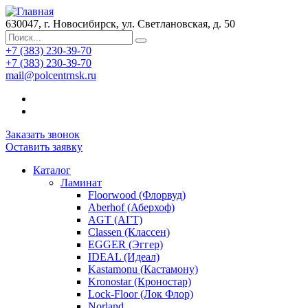
630047, г. Новосибирск, ул. Светлановская, д. 50
+7 (383) 230-39-70
+7 (383) 230-39-70
mail@polcentrnsk.ru
Заказать звонок
Оставить заявку
Каталог
Ламинат
Floorwood (Флорвуд)
Aberhof (Аберхоф)
AGT (АГТ)
Classen (Классен)
EGGER (Эггер)
IDEAL (Идеал)
Kastamonu (Кастамону)
Kronostar (Кроностар)
Lock-Floor (Лок Флор)
Norland