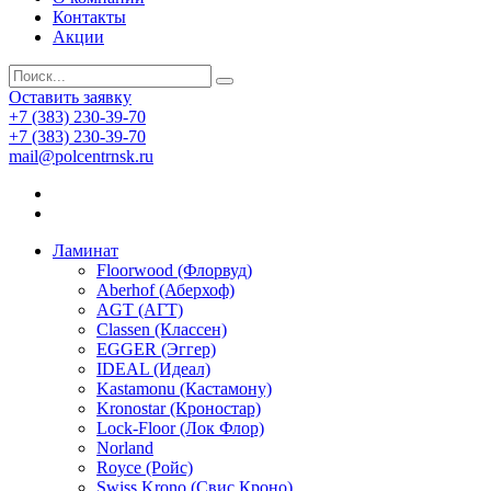
Контакты
Акции
Оставить заявку
+7 (383) 230-39-70
+7 (383) 230-39-70
mail@polcentrnsk.ru
Ламинат
Floorwood (Флорвуд)
Aberhof (Аберхоф)
AGT (АГТ)
Classen (Классен)
EGGER (Эггер)
IDEAL (Идеал)
Kastamonu (Кастамону)
Kronostar (Кроностар)
Lock-Floor (Лок Флор)
Norland
Royce (Ройс)
Swiss Krono (Свис Кроно)