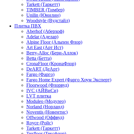
Tarkett (Таркетт)
TIMBER (Тимбер)
Unilin (Юнилин)
Woodstyle (Вудстайл)
Плитка ПВХ
Aberhof (Аберхоф)
Adelar (Аделар)
Alpine Floor (Альпен Флор)
Art East (Арт Ист)
Berry-Alloc (Бери-Аллок)
Betta (Бетта)
CronaFloor (КронаФлор)
DeART (ДеАрт)
Fargo (Фарго)
Fargo Home Expert (Фарго Хоум Эксперт)
Floorwood (Флорвуд)
IVC (АЙВиСи)
LVT плитка
Moduleo (Модулео)
Norland (Норланд)
Noventis (Новентис)
Offwood (Оффвуд)
Royce (Ройс)
Tarkett (Таркетт)
Texfloor (Тексфлор)