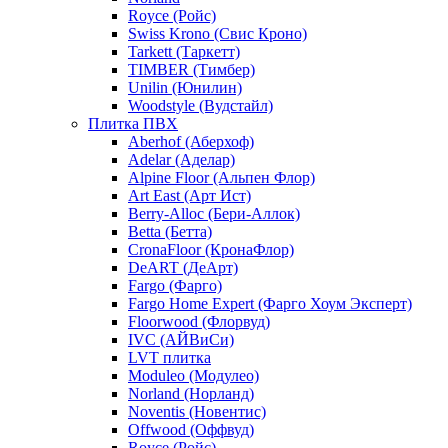
Royce (Ройс)
Swiss Krono (Свис Кроно)
Tarkett (Таркетт)
TIMBER (Тимбер)
Unilin (Юнилин)
Woodstyle (Вудстайл)
Плитка ПВХ
Aberhof (Аберхоф)
Adelar (Аделар)
Alpine Floor (Альпен Флор)
Art East (Арт Ист)
Berry-Alloc (Бери-Аллок)
Betta (Бетта)
CronaFloor (КронаФлор)
DeART (ДеАрт)
Fargo (Фарго)
Fargo Home Expert (Фарго Хоум Эксперт)
Floorwood (Флорвуд)
IVC (АЙВиСи)
LVT плитка
Moduleo (Модулео)
Norland (Норланд)
Noventis (Новентис)
Offwood (Оффвуд)
Royce (Ройс)