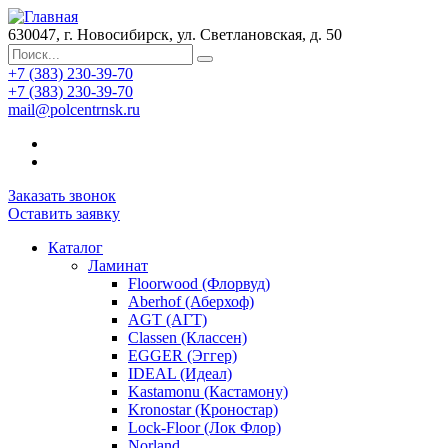
630047, г. Новосибирск, ул. Светлановская, д. 50
+7 (383) 230-39-70
+7 (383) 230-39-70
mail@polcentrnsk.ru
Заказать звонок
Оставить заявку
Каталог
Ламинат
Floorwood (Флорвуд)
Aberhof (Аберхоф)
AGT (АГТ)
Classen (Классен)
EGGER (Эггер)
IDEAL (Идеал)
Kastamonu (Кастамону)
Kronostar (Кроностар)
Lock-Floor (Лок Флор)
Norland