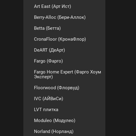
Art East (Арт Ист)
Berry-Alloc (Бери-Аллок)
Betta (Бетта)
CronaFloor (КронаФлор)
DeART (ДеАрт)
Fargo (Фарго)
Fargo Home Expert (Фарго Хоум
Эксперт)
Floorwood (Флорвуд)
IVC (АЙВиСи)
LVT плитка
Moduleo (Модулео)
Norland (Норланд)