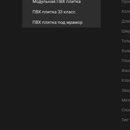
Модульная ПВХ плитка
Про
Кол
ПВХ плитка 33 класс
Дли
ПВХ плитка под мрамор
Шир
Тол
Кол
Пло
Фас
Кла
Защ
Мат
Спо
Тип