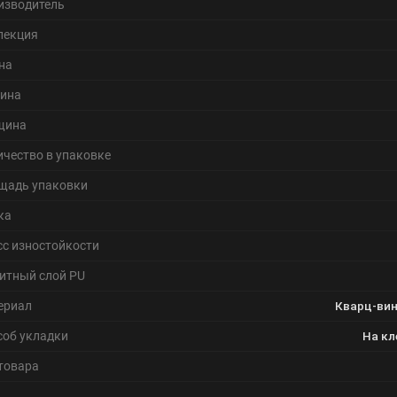
изводитель
лекция
на
ина
щина
ичество в упаковке
щадь упаковки
ка
сс изностойкости
итный слой PU
ериал
Кварц-вин
соб укладки
На кл
 товара