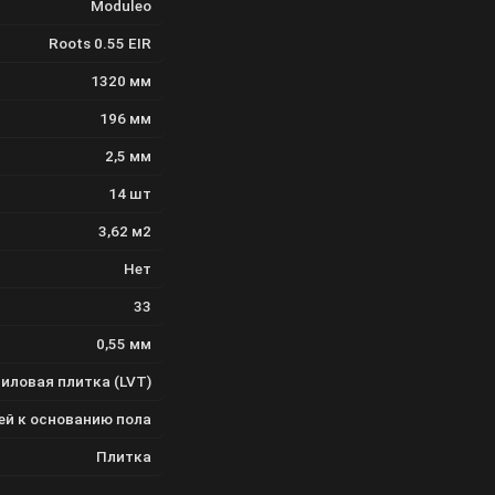
Moduleo
Roots 0.55 EIR
1320 мм
196 мм
2,5 мм
14 шт
3,62 м2
Нет
33
0,55 мм
иловая плитка (LVT)
ей к основанию пола
Плитка