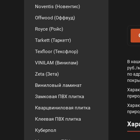
Noventis (Новентис)
Offwood (Оффвуд)
Royce (Ройс)
Tarkett (Таркетт)
Texfloor (Тексфлор)
В наш
VINILAM (Винилам)
руб./
Zeta (Зета)
по ад
покры
Виниловый ламинат
Харак
природ
Замковая ПВХ плитка
Харак
Кварцвиниловая плитка
природ
Клеевая ПВХ плитка
Хар
Куберпол