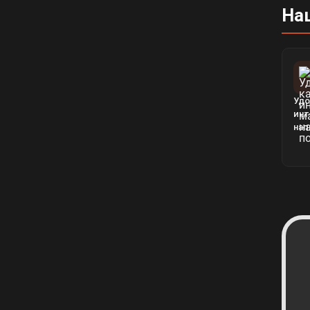
На
Удо
инт
нап