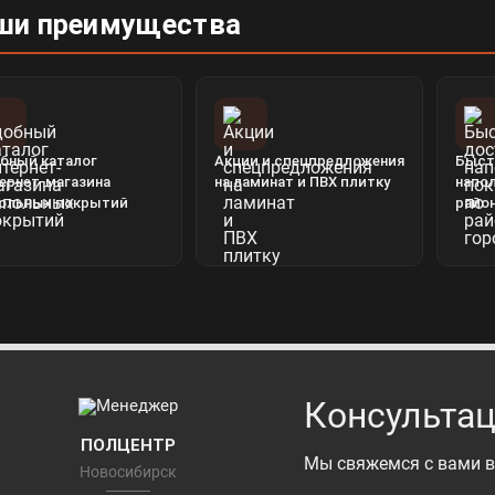
ши преимущества
бный каталог
Акции и спецпредложения
Быст
ернет-магазина
на ламинат и ПВХ плитку
напо
ольных покрытий
райо
Консультац
ПОЛЦЕНТР
Мы свяжемся с вами в
Новосибирск