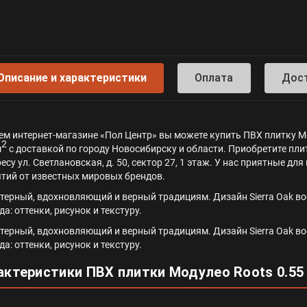
Описание и характеристики
Оплата
Дос
ем интернет-магазине «Пол Центр» вы можете купить ПВХ плитку Мод
2
м
с доставкой по городу Новосибирску и области. Приобретите плит
ресу ул. Светлановская, д. 50, сектор 27, 1 этаж. У нас приятные 
тий от известных мировых брендов.
терный, вдохновляющий и верный традициям. Дизайн Sierra Oak воб
а: оттенки, рисунок и текстуру.
терный, вдохновляющий и верный традициям. Дизайн Sierra Oak воб
а: оттенки, рисунок и текстуру.
актеристики ПВХ плитки Модулео Roots 0.55 E