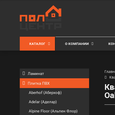
КАТАЛОГ
О КОМПАНИИ
КО
Главн
Ламинат
Ква
Плитка ПВХ
Кв
Aberhof (Аберхоф)
Oa
Adelar (Аделар)
Alpine Floor (Альпен Флор)