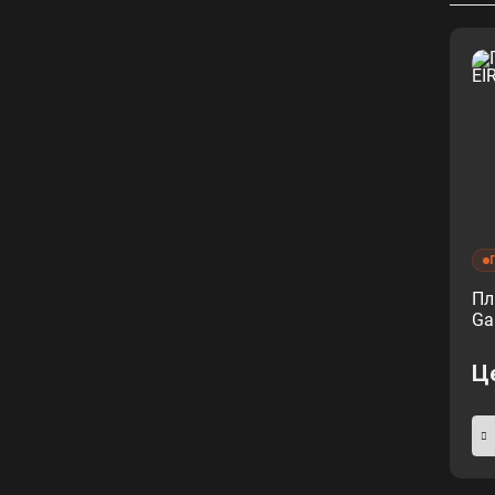
Пл
Ga
Ц