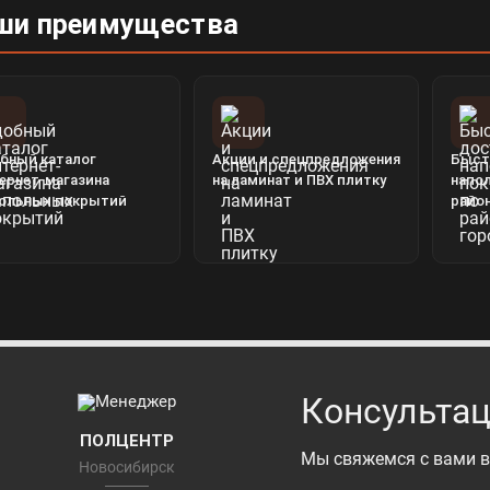
ши преимущества
бный каталог
Акции и спецпредложения
Быст
ернет-магазина
на ламинат и ПВХ плитку
напо
ольных покрытий
райо
Консультац
ПОЛЦЕНТР
Мы свяжемся с вами в
Новосибирск