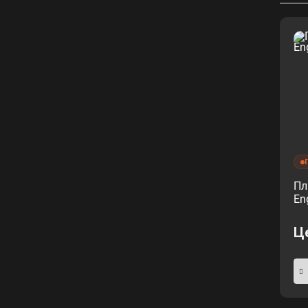
Пл
En
Ц