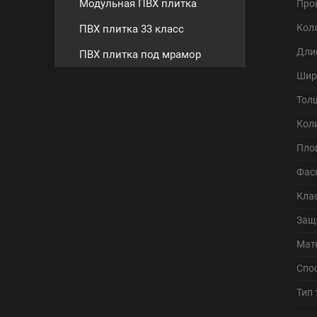
Модульная ПВХ плитка
Про
Кол
ПВХ плитка 33 класс
Дли
ПВХ плитка под мрамор
Шир
Тол
Кол
Пло
Фас
Кла
Защ
Мат
Спо
Тип