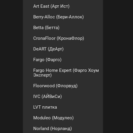
Art East (Арт Ист)
Berry-Alloc (Бери-Аллок)
Betta (Бетта)
CronaFloor (КронаФлор)
DeART (ДеАрт)
Fargo (Фарго)
Fargo Home Expert (Фарго Хоум
Эксперт)
Floorwood (Флорвуд)
IVC (АЙВиСи)
LVT плитка
Moduleo (Модулео)
Norland (Норланд)