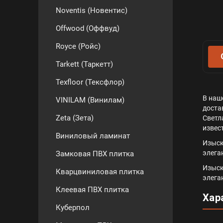
Noventis (Новентис)
Offwood (Оффвуд)
Royce (Ройс)
Tarkett (Таркетт)
Texfloor (Тексфлор)
В наш
VINILAM (Винилам)
доста
Zeta (Зета)
Светл
извес
Виниловый ламинат
Изыск
элега
Замковая ПВХ плитка
Изыск
Кварцвиниловая плитка
элега
Клеевая ПВХ плитка
Хар
Куберпол