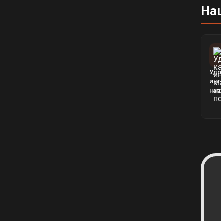
На
Удо
инт
нап