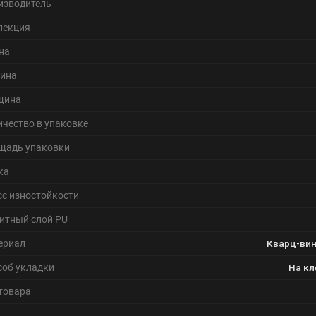
изводитель
лекция
на
ина
щина
ичество в упаковке
щадь упаковки
ка
сс изностойкости
итный слой PU
ериал
Кварц-вин
соб укладки
На кл
 товара