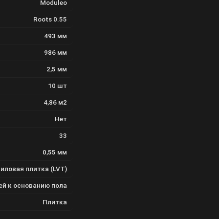
Moduleo
Roots 0.55
493 мм
986 мм
2,5 мм
10 шт
4,86 м2
Нет
33
0,55 мм
иловая плитка (LVT)
ей к основанию пола
Плитка