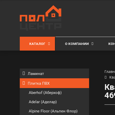
КАТАЛОГ
О КОМПАНИИ
КО
Главн
Ламинат
Кв
Плитка ПВХ
Кв
Aberhof (Аберхоф)
46
Adelar (Аделар)
Alpine Floor (Альпен Флор)