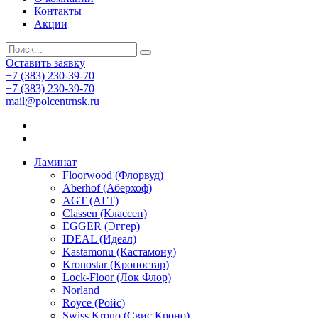
Контакты
Акции
Оставить заявку
+7 (383) 230-39-70
+7 (383) 230-39-70
mail@polcentrnsk.ru
Ламинат
Floorwood (Флорвуд)
Aberhof (Аберхоф)
AGT (АГТ)
Classen (Классен)
EGGER (Эггер)
IDEAL (Идеал)
Kastamonu (Кастамону)
Kronostar (Кроностар)
Lock-Floor (Лок Флор)
Norland
Royce (Ройс)
Swiss Krono (Свис Кроно)