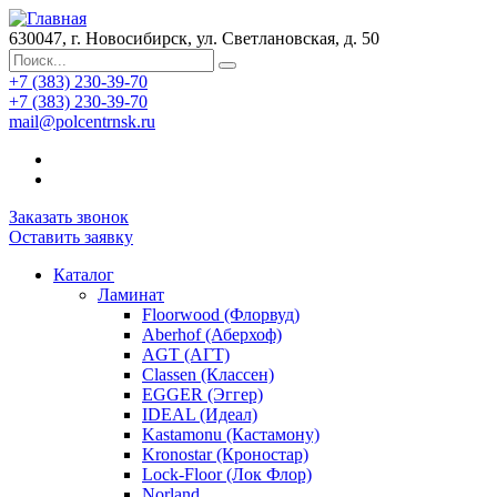
630047, г. Новосибирск, ул. Светлановская, д. 50
+7 (383) 230-39-70
+7 (383) 230-39-70
mail@polcentrnsk.ru
Заказать звонок
Оставить заявку
Каталог
Ламинат
Floorwood (Флорвуд)
Aberhof (Аберхоф)
AGT (АГТ)
Classen (Классен)
EGGER (Эггер)
IDEAL (Идеал)
Kastamonu (Кастамону)
Kronostar (Кроностар)
Lock-Floor (Лок Флор)
Norland