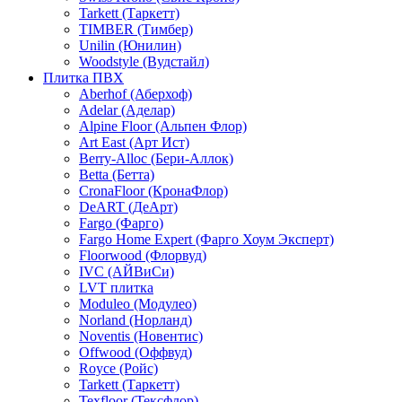
Tarkett (Таркетт)
TIMBER (Тимбер)
Unilin (Юнилин)
Woodstyle (Вудстайл)
Плитка ПВХ
Aberhof (Аберхоф)
Adelar (Аделар)
Alpine Floor (Альпен Флор)
Art East (Арт Ист)
Berry-Alloc (Бери-Аллок)
Betta (Бетта)
CronaFloor (КронаФлор)
DeART (ДеАрт)
Fargo (Фарго)
Fargo Home Expert (Фарго Хоум Эксперт)
Floorwood (Флорвуд)
IVC (АЙВиСи)
LVT плитка
Moduleo (Модулео)
Norland (Норланд)
Noventis (Новентис)
Offwood (Оффвуд)
Royce (Ройс)
Tarkett (Таркетт)
Texfloor (Тексфлор)