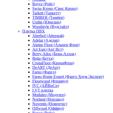
Royce (Ройс)
Swiss Krono (Свис Кроно)
Tarkett (Таркетт)
TIMBER (Тимбер)
Unilin (Юнилин)
Woodstyle (Вудстайл)
Плитка ПВХ
Aberhof (Аберхоф)
Adelar (Аделар)
Alpine Floor (Альпен Флор)
Art East (Арт Ист)
Berry-Alloc (Бери-Аллок)
Betta (Бетта)
CronaFloor (КронаФлор)
DeART (ДеАрт)
Fargo (Фарго)
Fargo Home Expert (Фарго Хоум Эксперт)
Floorwood (Флорвуд)
IVC (АЙВиСи)
LVT плитка
Moduleo (Модулео)
Norland (Норланд)
Noventis (Новентис)
Offwood (Оффвуд)
Royce (Ройс)