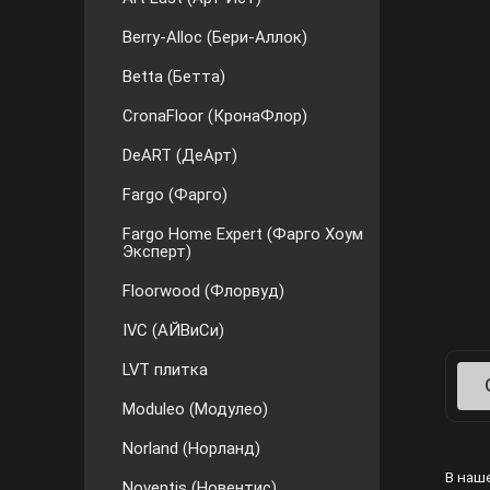
Berry-Alloc (Бери-Аллок)
Betta (Бетта)
CronaFloor (КронаФлор)
DeART (ДеАрт)
Fargo (Фарго)
Fargo Home Expert (Фарго Хоум
Эксперт)
Floorwood (Флорвуд)
IVC (АЙВиСи)
LVT плитка
Moduleo (Модулео)
Norland (Норланд)
В наше
Noventis (Новентис)