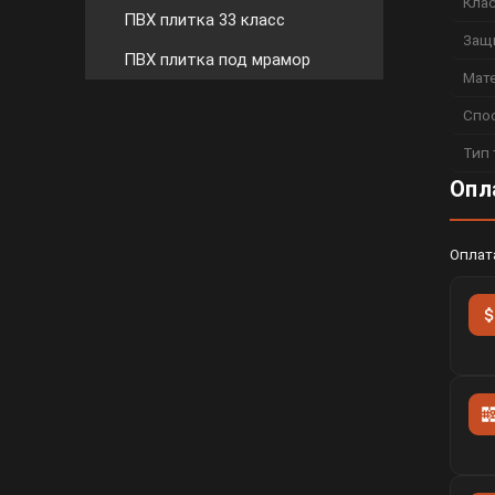
Кла
ПВХ плитка 33 класс
Защ
ПВХ плитка под мрамор
Мат
Спо
Тип 
Опл
Оплат