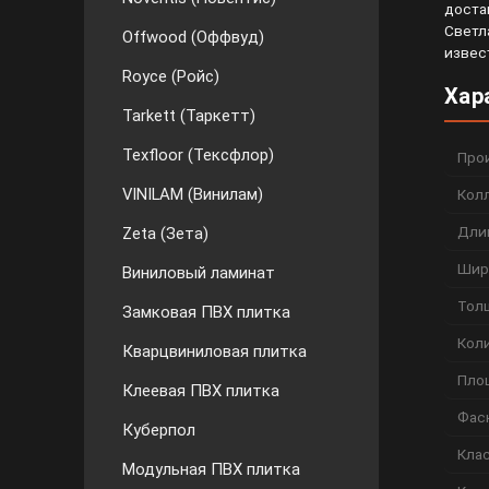
доста
Светл
Offwood (Оффвуд)
извес
Royce (Ройс)
Хар
Tarkett (Таркетт)
Texfloor (Тексфлор)
Про
VINILAM (Винилам)
Кол
Дли
Zeta (Зета)
Шир
Виниловый ламинат
Тол
Замковая ПВХ плитка
Коли
Кварцвиниловая плитка
Пло
Клеевая ПВХ плитка
Фас
Куберпол
Кла
Модульная ПВХ плитка