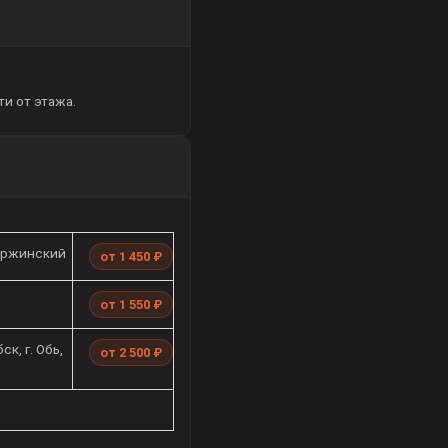
и от этажа.
ержинский
от 1 450 ₽
от 1 550 ₽
к, г. Обь,
от 2 500 ₽