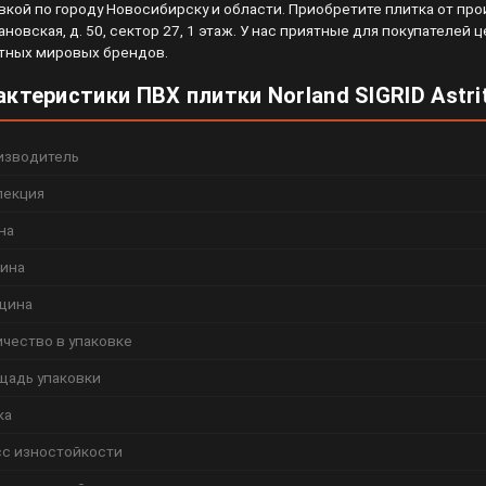
вкой по городу Новосибирску и области. Приобретите плитка от прои
ановская, д. 50, сектор 27, 1 этаж. У нас приятные для покупателе
тных мировых брендов.
актеристики ПВХ плитки Norland SIGRID Astri
изводитель
лекция
на
ина
щина
чество в упаковке
щадь упаковки
ка
сс изностойкости