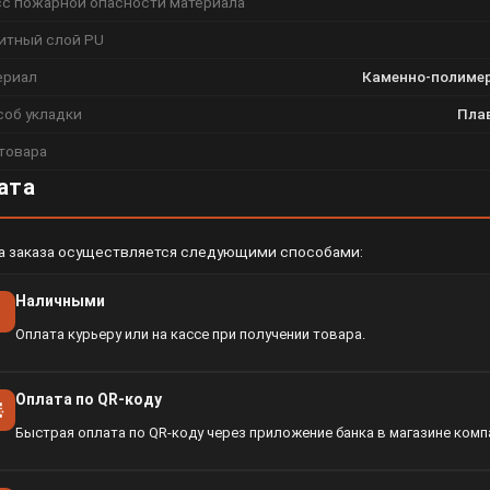
сс пожарной опасности материала
итный слой PU
ериал
Каменно-полимер
соб укладки
Плав
товара
ата
а заказа осуществляется следующими способами:
Наличными
Оплата курьеру или на кассе при получении товара.
Оплата по QR-коду
Быстрая оплата по QR-коду через приложение банка в магазине комп