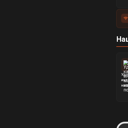
На
Удо
инт
нап