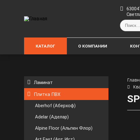
630047
Светл
КАТАЛОГ
О КОМПАНИИ
КОН
Главн
Ламинат
Кв
Плитка ПВХ
SP
Aberhof (Аберхоф)
Adelar (Аделар)
Alpine Floor (Альпен Флор)
Art East (Арт Ист)