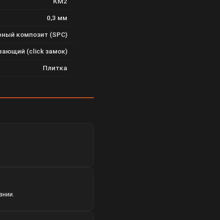
КМ2
0,3 мм
ный композит (SPC)
ающий (click замок)
Плитка
ании.