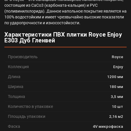
состоящее из CaCo3 (карбоната-кальция) и PVC
(поливинилхлорида). Данное напольное покрытие является на
100% водостойким и имеет чрезвычайно высокие показатели
по ударопрочности и износостойкости.
Характеристики ПВХ плитки Royce Enjoy
Е303 Дуб Гленвей
Производитель
Royce
Коллекция
Enjoy
Длина
1200 мм
Ширина
180 мм
Толщина
3,5 мм
Количество в упаковке
10 шт
Площадь упаковки
2,16 м2
Фаска
4V микрофаска